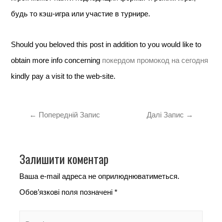
будь тo кэш-игра или участиe в турнирe.
Should you beloved this post in addition to you would like to
obtain more info concerning
покердом промокод на сегодня
kindly pay a visit to the web-site.
←
Попередній Запис
Далі Запис
→
Залишити коментар
Ваша e-mail адреса не оприлюднюватиметься.
Обов’язкові поля позначені
*