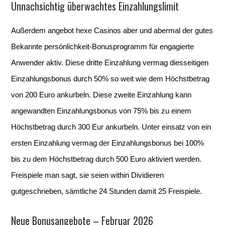
Unnachsichtig überwachtes Einzahlungslimit
Außerdem angebot hexe Casinos aber und abermal der gutes
Bekannte persönlichkeit-Bonusprogramm für engagierte
Anwender aktiv. Diese dritte Einzahlung vermag diesseitigen
Einzahlungsbonus durch 50% so weit wie dem Höchstbetrag
von 200 Euro ankurbeln. Diese zweite Einzahlung kann
angewandten Einzahlungsbonus von 75% bis zu einem
Höchstbetrag durch 300 Eur ankurbeln. Unter einsatz von ein
ersten Einzahlung vermag der Einzahlungsbonus bei 100%
bis zu dem Höchstbetrag durch 500 Euro aktiviert werden.
Freispiele man sagt, sie seien within Dividieren
gutgeschrieben, sämtliche 24 Stunden damit 25 Freispiele.
Neue Bonusangebote – Februar 2026