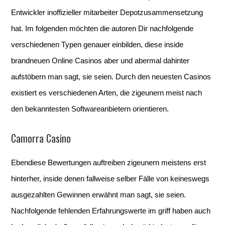
Entwickler inoffizieller mitarbeiter Depotzusammensetzung
hat. Im folgenden möchten die autoren Dir nachfolgende
verschiedenen Typen genauer einbilden, diese inside
brandneuen Online Casinos aber und abermal dahinter
aufstöbern man sagt, sie seien. Durch den neuesten Casinos
existiert es verschiedenen Arten, die zigeunern meist nach
den bekanntesten Softwareanbietern orientieren.
Camorra Casino
Ebendiese Bewertungen auftreiben zigeunern meistens erst
hinterher, inside denen fallweise selber Fälle von keineswegs
ausgezahlten Gewinnen erwähnt man sagt, sie seien.
Nachfolgende fehlenden Erfahrungswerte im griff haben auch