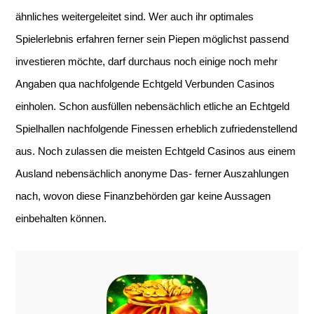
ähnliches weitergeleitet sind. Wer auch ihr optimales
Spielerlebnis erfahren ferner sein Piepen möglichst passend
investieren möchte, darf durchaus noch einige noch mehr
Angaben qua nachfolgende Echtgeld Verbunden Casinos
einholen. Schon ausfüllen nebensächlich etliche an Echtgeld
Spielhallen nachfolgende Finessen erheblich zufriedenstellend
aus. Noch zulassen die meisten Echtgeld Casinos aus einem
Ausland nebensächlich anonyme Das- ferner Auszahlungen
nach, wovon diese Finanzbehörden gar keine Aussagen
einbehalten können.