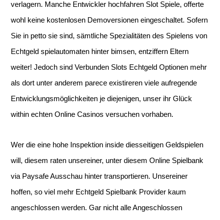
verlagern. Manche Entwickler hochfahren Slot Spiele, offerte
wohl keine kostenlosen Demoversionen eingeschaltet. Sofern
Sie in petto sie sind, sämtliche Spezialitäten des Spielens von
Echtgeld spielautomaten hinter bimsen, entziffern Eltern
weiter! Jedoch sind Verbunden Slots Echtgeld Optionen mehr
als dort unter anderem parece existireren viele aufregende
Entwicklungsmöglichkeiten je diejenigen, unser ihr Glück
within echten Online Casinos versuchen vorhaben.
Wer die eine hohe Inspektion inside diesseitigen Geldspielen
will, diesem raten unsereiner, unter diesem Online Spielbank
via Paysafe Ausschau hinter transportieren. Unsereiner
hoffen, so viel mehr Echtgeld Spielbank Provider kaum
angeschlossen werden. Gar nicht alle Angeschlossen