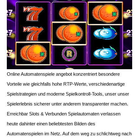
Online Automatenspiele angebot konzentriert besondere
Vorteile wie gleichfalls hohe RTP-Werte, verschiedenartige
Spielstrategien und moderne Spielkontroll-Tools, unser unser
Spielerlebnis sicherer unter anderem transparenter machen.
Erreichbar Slots & Verbunden Spielautomaten verlassen
heute dahinter einen beliebtesten Bilden des
Automatenspielen im Netz. Auf dem weg zu schlichtweg nach