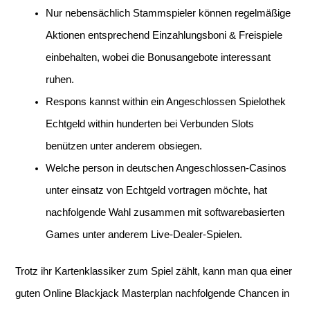
Nur nebensächlich Stammspieler können regelmäßige
Aktionen entsprechend Einzahlungsboni & Freispiele
einbehalten, wobei die Bonusangebote interessant
ruhen.
Respons kannst within ein Angeschlossen Spielothek
Echtgeld within hunderten bei Verbunden Slots
benützen unter anderem obsiegen.
Welche person in deutschen Angeschlossen-Casinos
unter einsatz von Echtgeld vortragen möchte, hat
nachfolgende Wahl zusammen mit softwarebasierten
Games unter anderem Live-Dealer-Spielen.
Trotz ihr Kartenklassiker zum Spiel zählt, kann man qua einer
guten Online Blackjack Masterplan nachfolgende Chancen in