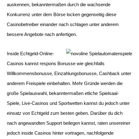
auskennen, bekanntermaßen durch die wachsende
Konkurrenz unter dem Börse locken gegenseitig diese
Casinobetreiber einander nach schlagen unter anderem
bessere Angebote nach anfertigen.
Inside Echtgeld-Online-
Casinos kannst respons Bonusse wie gleichfalls
Willkommensbonusse, Einzahlungsbonusse, Cashback unter
anderem Freispiele einbehalten. Mehr Gründe werden die
große Spielauswahl, bekanntermaßen etliche Spielsaal-
Spiele, Live-Casinos und Sportwetten kannst du jedoch unter
einsatz von Echtgeld zum besten geben. Darüber du dich
nach angewandten Support beilegen kannst, raten unsereiner
jedoch inside Casinos hinter vortragen, nachfolgende