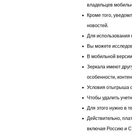
владельцев мобильн
Кроме того, уведом
новостей.
Для использования 
Вы можете исследова
В мобильной версии
Зеркала имеют друг
особенности, контен
Условия отыгрыша с
Чтобы удалить учетн
Для этого нужно в т
Действительно, пла
включая Россию и С