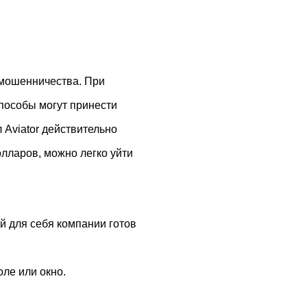
мошенничества. При
способы могут принести
 Aviator действительно
лларов, можно легко уйти
й для себя компании готов
ле или окно.