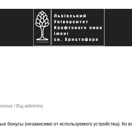
ymous
/ Від
adminhq
ые бонусы (независимо от используемого устройства). Ко 