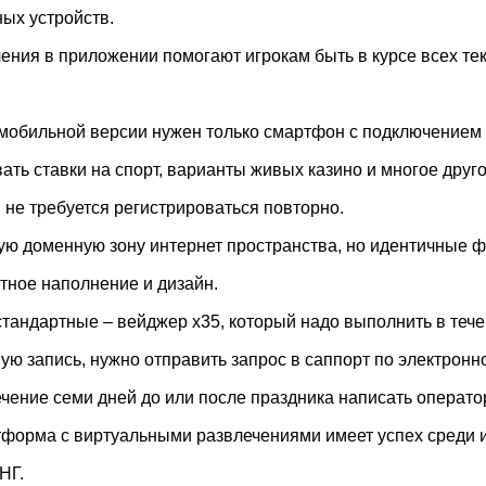
ых устройств.
ления в приложении помогают игрокам быть в курсе всех те
мобильной версии нужен только смартфон с подключением к
ть ставки на спорт, варианты живых казино и многое друго
 не требуется регистрироваться повторно.
ую доменную зону интернет пространства, но идентичные 
тное наполнение и дизайн.
тандартные – вейджер х35, который надо выполнить в тече
ую запись, нужно отправить запрос в саппорт по электронно
ечение семи дней до или после праздника написать операто
тформа с виртуальными развлечениями имеет успех среди и
НГ.