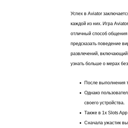
Успех в Aviator заключает
каждой из них. Игра Aviato
отличный способ общения с
предсказать поведение ви
развлечений, включающий б
узнать больше о мерах бе
После выполнения т
Однако пользовател
своего устройства.
Также в 1x Slots Ap
Сначала ужастик вы