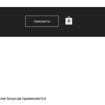
Замовити
0
всем бонусам применяются