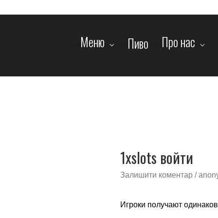
Меню
Про нас
Пиво
1xslots войти
Залишити коментар
/
anon
Игроки получают одинаков