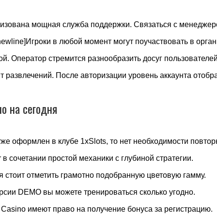
низована мощная служба поддержки. Связаться с менеджер
[newline]Игроки в любой момент могут поучаствовать в орг
ой. Оператор стремится разнообразить досуг пользователей
 развлечений. После авторизации уровень аккаунта отобр
ло на сегодня
же оформлен в клубе 1xSlots, то нет необходимости повтор
r в сочетании простой механики с глубиной стратегии.
 стоит отметить грамотно подобранную цветовую гамму.
ерсии DEMO вы можете тренироваться сколько угодно.
 Casino имеют право на получение бонуса за регистрацию.