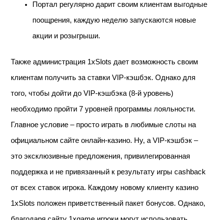
Портал регулярно дарит своим клиентам выгодные
поощрения, каждую неделю запускаются новые
акции и розыгрыши.
Также администрация 1xSlots дает возможность своим
клиентам получить за ставки VIP-кэшбэк. Однако для
того, чтобы дойти до VIP-кэшбэка (8-й уровень)
необходимо пройти 7 уровней программы лояльности.
Главное условие – просто играть в любимые слоты на
официальном сайте онлайн-казино. Ну, а VIP-кэшбэк –
это эксклюзивные предложения, привилегированная
поддержка и не привязанный к результату игры cashback
от всех ставок игрока. Каждому новому клиенту казино
1xSlots положен приветственный пакет бонусов. Однако,
благодаря сайту 1xgame игроки могут использовать