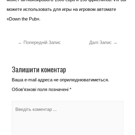
можете использовать для игры на игровом автомате
«Down the Pub».
←
Попередній Запис
Далі Запис
→
Залишити коментар
Ваша e-mail адреса не оприлюднюватиметься.
Обов’язкові поля позначені
*