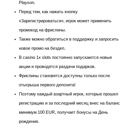
Playson.
Перед тем, как нажать кнопку
«Зарегистрироваться», игрок может применить
промокод на фриспины.
Также можно обратиться в поддержку и запросить
новое промо на бездеп.
В casino 1x slots постоянно запускаются новые
акции и проводятся раздачи подарков.
Фриспины становятся доступны только после
отыгрыша первого депозита!
Поэтому каждый азартный игрок, которые прошел
регистрацию и за последний месяц внес на баланс
минимум 100 EUR, получает бонусы на День
рождения.