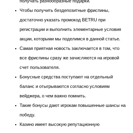
получать разнообразные подарки.
Чтобы получить бездепозитные фриспины,
достаточно указать промокод BETRU при
регистрации и выполнить элементарные условия
акции, которыми мы поделимся в данной статье.
Самая приятная новость заключается в том, что
все фриспины сразу же зачисляются на игровой
счет пользователя.
Бонусные средства поступают на отдельный
баланс и отыгрываются согласно условиям
вейджера, о чем важно помнить.
Такие бонусы дают игрокам повышенные шансы на
победу.
Казино имеет высокую репутационную