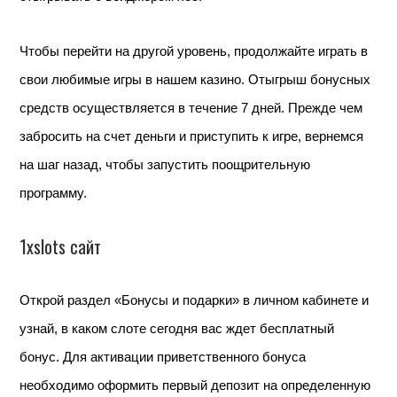
Чтобы перейти на другой уровень, продолжайте играть в
свои любимые игры в нашем казино. Отыгрыш бонусных
средств осуществляется в течение 7 дней. Прежде чем
забросить на счет деньги и приступить к игре, вернемся
на шаг назад, чтобы запустить поощрительную
программу.
1xslots сайт
Открой раздел «Бонусы и подарки» в личном кабинете и
узнай, в каком слоте сегодня вас ждет бесплатный
бонус. Для активации приветственного бонуса
необходимо оформить первый депозит на определенную