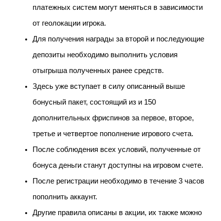
платежных систем могут меняться в зависимости
от геолокации игрока.
Для получения награды за второй и последующие
депозиты необходимо выполнить условия
отыгрыша полученных ранее средств.
Здесь уже вступает в силу описанный выше
бонусный пакет, состоящий из и 150
дополнительных фриспинов за первое, второе,
третье и четвертое пополнение игрового счета.
После соблюдения всех условий, полученные от
бонуса деньги станут доступны на игровом счете.
После регистрации необходимо в течение 3 часов
пополнить аккаунт.
Другие правила описаны в акции, их также можно