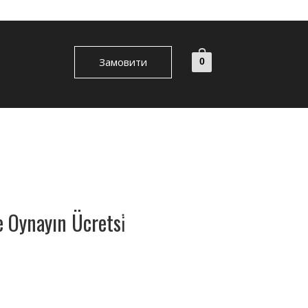
Замовити
0
 Oynayın Ücretsi̇