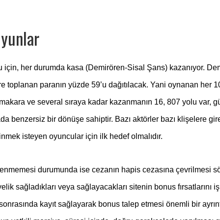
Oyunlar
ğu için, her durumda kasa (Demirören-Sisal Şans) kazanıyor. Dem
öre toplanan paranın yüzde 59’u dağıtılacak. Yani oynanan her 
e makara ve several sıraya kadar kazanmanın 16, 807 yolu var, g
mada benzersiz bir dönüşe sahiptir. Bazı aktörler bazı klişelere gi
nmek isteyen oyuncular için ilk hedef olmalıdır.
ödenmemesi durumunda ise cezanın hapis cezasına çevrilmesi s
yelik sağladıkları veya sağlayacakları sitenin bonus fırsatların
onrasında kayıt sağlayarak bonus talep etmesi önemli bir ayrıntı