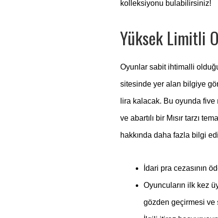
kolleksiyonu bulabilirsiniz!
Yüksek Limitli 
Oyunlar sabit ihtimalli oldu
sitesinde yer alan bilgiye g
lira kalacak. Bu oyunda fiv
ve abartılı bir Mısır tarzı te
hakkında daha fazla bilgi edi
İdari pra cezasının 
Oyuncuların ilk kez ü
gözden geçirmesi ve s