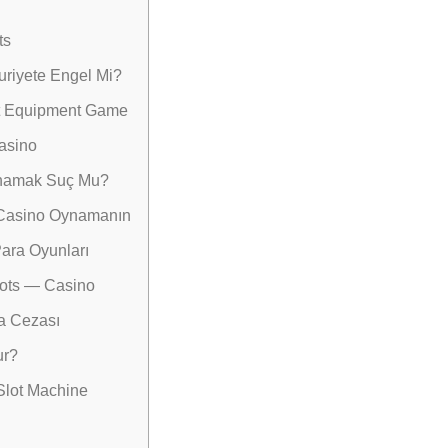
ts
riyete Engel Mi?
ot Equipment Game
asino
ynamak Suç Mu?
 Casino Oynamanın
ara Oyunları
ots — Casino
a Cezası
ur?
 Slot Machine