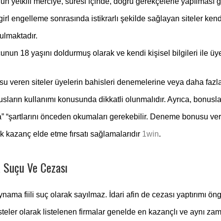
unun yetkili merciye, süresi içinde, doğru gerekçelerle yapılması g
 girl engelleme sonrasında istikrarlı şekilde sağlayan siteler kend
bulmaktadır.
nun 18 yaşını doldurmuş olarak ve kendi kişisel bilgileri ile üye
 veren siteler üyelerin bahisleri denemelerine veya daha faz
usların kullanımı konusunda dikkatli olunmalıdır. Ayrıca, bonusla
 “şartlarını önceden okumaları gerekebilir. Deneme bonusu vere
ek kazanç elde etme fırsatı sağlamalarıdır
1win
.
 Suçu Ve Cezası
nama fiili suç olarak sayılmaz. İdari afin de cezası yaptırımı ön
isteler olarak listelenen firmalar genelde en kazançlı ve aynı z