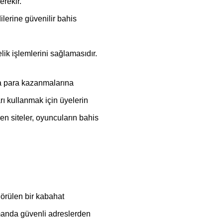
erekir.
ilerine güvenilir bahis
lik işlemlerini sağlamasıdır.
la para kazanmalarına
rı kullanmak için üyelerin
n siteler, oyuncuların bahis
görülen bir kabahat
amanda güvenli adreslerden