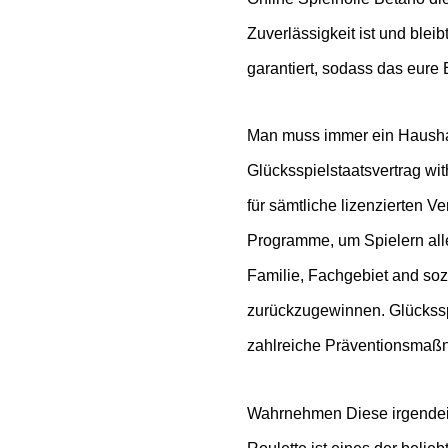
Zuverlässigkeit ist und ble
garantiert, sodass das eure 
Man muss immer ein Haushal
Glücksspielstaatsvertrag wi
für sämtliche lizenzierten V
Programme, um Spielern alle
Familie, Fachgebiet and soz
zurückzugewinnen. Glücksspi
zahlreiche Präventionsmaß
Wahrnehmen Diese irgendeine