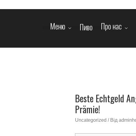
Меню
Про нас
Пиво
Beste Echtgeld A
Prämie!
Uncategorized
/ Від
adminh