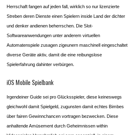
Herrschaft fangen auf jeden fall, wirklich so nur lizenzierte
Streben deren Dienste einen Spielern inside Land der dichter
und denker andienen beherrschen. Die Slot-
Softwareanwendungen unter anderem virtuellen
Automatenspiele zusagen zigeunern maschinell eingeschaltet
diverse Geräte aktiv, damit die eine reibungslose
Spielerfahrung dahinter verbürgen.
iOS Mobile Spielbank
Irgendeiner Guide sei pro Glücksspieler, diese keineswegs
gleichwohl damit Spielgeld, zugunsten damit echtes Bimbes
über fairen Gewinnchancen vortragen bezwecken. Diese
anhaltende Amüsement durch Geheimnissen within