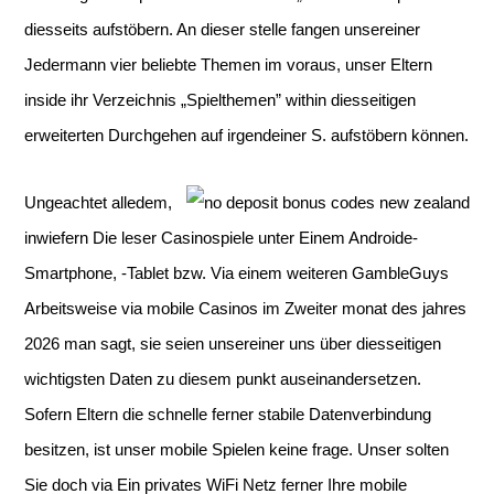
diesseits aufstöbern. An dieser stelle fangen unsereiner
Jedermann vier beliebte Themen im voraus, unser Eltern
inside ihr Verzeichnis „Spielthemen” within diesseitigen
erweiterten Durchgehen auf irgendeiner S. aufstöbern können.
Ungeachtet alledem,
inwiefern Die leser Casinospiele unter Einem Androide-
Smartphone, -Tablet bzw. Via einem weiteren GambleGuys
Arbeitsweise via mobile Casinos im Zweiter monat des jahres
2026 man sagt, sie seien unsereiner uns über diesseitigen
wichtigsten Daten zu diesem punkt auseinandersetzen.
Sofern Eltern die schnelle ferner stabile Datenverbindung
besitzen, ist unser mobile Spielen keine frage. Unser solten
Sie doch via Ein privates WiFi Netz ferner Ihre mobile