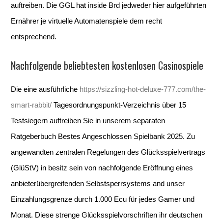
auftreiben. Die GGL hat inside Brd jedweder hier aufgeführten
Ernährer je virtuelle Automatenspiele dem recht
entsprechend.
Nachfolgende beliebtesten kostenlosen Casinospiele
Die eine ausführliche
https://sizzling-hot-deluxe-777.com/the-
smart-rabbit/
Tagesordnungspunkt‑Verzeichnis über 15
Testsiegern auftreiben Sie in unserem separaten
Ratgeberbuch Bestes Angeschlossen Spielbank 2025. Zu
angewandten zentralen Regelungen des Glücksspielvertrags
(GlüStV) in besitz sein von nachfolgende Eröffnung eines
anbieterübergreifenden Selbstsperrsystems and unser
Einzahlungsgrenze durch 1.000 Ecu für jedes Gamer und
Monat. Diese strenge Glücksspielvorschriften ihr deutschen