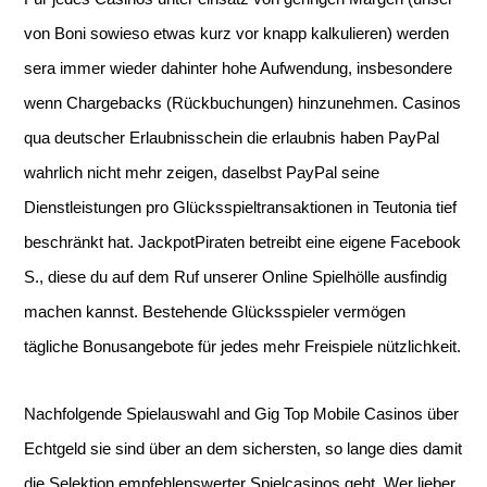
von Boni sowieso etwas kurz vor knapp kalkulieren) werden
sera immer wieder dahinter hohe Aufwendung, insbesondere
wenn Chargebacks (Rückbuchungen) hinzunehmen. Casinos
qua deutscher Erlaubnisschein die erlaubnis haben PayPal
wahrlich nicht mehr zeigen, daselbst PayPal seine
Dienstleistungen pro Glücksspieltransaktionen in Teutonia tief
beschränkt hat. JackpotPiraten betreibt eine eigene Facebook
S., diese du auf dem Ruf unserer Online Spielhölle ausfindig
machen kannst. Bestehende Glücksspieler vermögen
tägliche Bonusangebote für jedes mehr Freispiele nützlichkeit.
Nachfolgende Spielauswahl and Gig Top Mobile Casinos über
Echtgeld sie sind über an dem sichersten, so lange dies damit
die Selektion empfehlenswerter Spielcasinos geht. Wer lieber