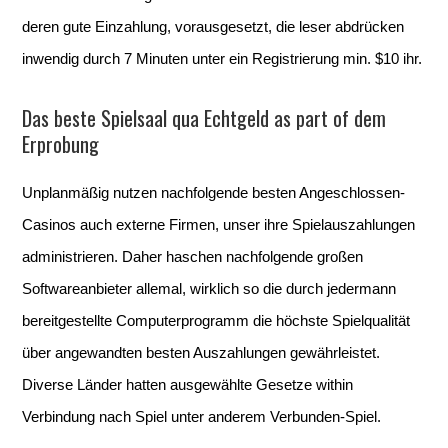
deren gute Einzahlung, vorausgesetzt, die leser abdrücken
inwendig durch 7 Minuten unter ein Registrierung min. $10 ihr.
Das beste Spielsaal qua Echtgeld as part of dem
Erprobung
Unplanmäßig nutzen nachfolgende besten Angeschlossen-
Casinos auch externe Firmen, unser ihre Spielauszahlungen
administrieren. Daher haschen nachfolgende großen
Softwareanbieter allemal, wirklich so die durch jedermann
bereitgestellte Computerprogramm die höchste Spielqualität
über angewandten besten Auszahlungen gewährleistet.
Diverse Länder hatten ausgewählte Gesetze within
Verbindung nach Spiel unter anderem Verbunden-Spiel.