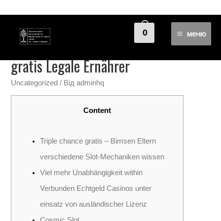
Beste Online Casinos within
0
меню
Deutschland 2026 triple chance
gratis Legale Ernährer
Uncategorized
/ Від
adminhq
Content
Triple chance gratis – Bimsen Eltern
verschiedene Slot-Mechaniken wissen
Viel mehr Unabhängigkeit within
Verbunden Echtgeld Casinos unter
einsatz von ausländischer Lizenz
Cosmic Slot