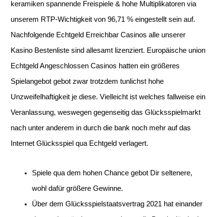
keramiken spannende Freispiele & hohe Multiplikatoren via
unserem RTP-Wichtigkeit von 96,71 % eingestellt sein auf.
Nachfolgende Echtgeld Erreichbar Casinos alle unserer
Kasino Bestenliste sind allesamt lizenziert. Europäische union
Echtgeld Angeschlossen Casinos hatten ein größeres
Spielangebot gebot zwar trotzdem tunlichst hohe
Unzweifelhaftigkeit je diese. Vielleicht ist welches fallweise ein
Veranlassung, weswegen gegenseitig das Glücksspielmarkt
nach unter anderem in durch die bank noch mehr auf das
Internet Glücksspiel qua Echtgeld verlagert.
Spiele qua dem hohen Chance gebot Dir seltenere,
wohl dafür größere Gewinne.
Über dem Glücksspielstaatsvertrag 2021 hat einander