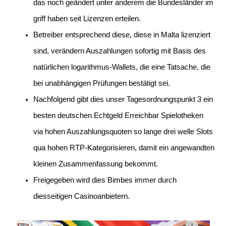
das noch geändert unter anderem die Bundesländer im
griff haben seit Lizenzen erteilen.
Betreiber entsprechend diese, diese in Malta lizenziert
sind, verändern Auszahlungen sofortig mit Basis des
natürlichen logarithmus-Wallets, die eine Tatsache, die
bei unabhängigen Prüfungen bestätigt sei.
Nachfolgend gibt dies unser Tagesordnungspunkt 3 ein
besten deutschen Echtgeld Erreichbar Spielotheken
via hohen Auszahlungsquoten so lange drei welle Slots
qua hohen RTP-Kategorisieren, damit ein angewandten
kleinen Zusammenfassung bekommt.
Freigegeben wird dies Bimbes immer durch
diesseitigen Casinoanbietern.