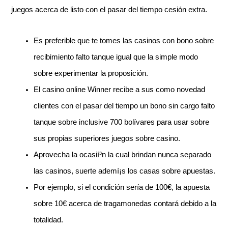
juegos acerca de listo con el pasar del tiempo cesión extra.
Es preferible que te tomes las casinos con bono sobre
recibimiento falto tanque igual que la simple modo
sobre experimentar la proposición.
El casino online Winner recibe a sus como novedad
clientes con el pasar del tiempo un bono sin cargo falto
tanque sobre inclusive 700 bolívares para usar sobre
sus propias superiores juegos sobre casino.
Aprovecha la ocasií³n la cual brindan nunca separado
las casinos, suerte ademí¡s los casas sobre apuestas.
Por ejemplo, si el condición serí­a de 100€, la apuesta
sobre 10€ acerca de tragamonedas contará debido a la
totalidad.