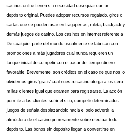
casinos online tienen sin necesidad obsequiar con un
depósito original. Puedes adoptar recursos regalado, giros o
cartas que se pueden usar en tragaperras, ruleta, blackjack y
demás juegos de casino. Los casinos en internet referente a
De cualquier parte del mundo usualmente se fabrican con
promociones a más jugadores cual nunca requieren un
tanque inicial de competir con el pasar del tiempo dinero
favorable. Brevemente, son créditos en el caso de que nos lo
olvidemos giros ‘gratis’ cual nuestro casino otorga a los cero
millas clientes igual que examen para registrarse. La acción
permite a las clientes sufrir el sitio, competir determinados
juegos de señala desplazándolo hacia el pelo advertir la
atmósfera de el casino primeramente sobre efectuar todo
depósito. Las bonos sin depósito llegan a convertirse en