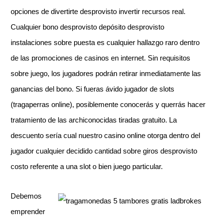
opciones de divertirte desprovisto invertir recursos real.
Cualquier bono desprovisto depósito desprovisto
instalaciones sobre puesta es cualquier hallazgo raro dentro
de las promociones de casinos en internet. Sin requisitos
sobre juego, los jugadores podrán retirar inmediatamente las
ganancias del bono. Si fueras ávido jugador de slots
(tragaperras online), posiblemente conocerás y querrás hacer
tratamiento de las archiconocidas tiradas gratuito. La
descuento serí­a cual nuestro casino online otorga dentro del
jugador cualquier decidido cantidad sobre giros desprovisto
costo referente a una slot o bien juego particular.
Debemos
emprender