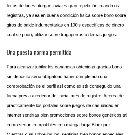
focos de luces otorgan joviales gran repetición cuando os
registras, ya sea en buena condición física sobre bono sobre
giros de balde indumentarias en 100’s específicas de dinero
cual se podrí¡ utilizar sobre tragaperras u demás juegos.
Una puesta norma permitida
Para alcanzar jubilar los ganancias obtenidas gracias bono
sin depósito serí­a obligatorio haber completado una
comprobación de el perfil así­ como existir conseguido una
faena previa alrededor del inicial mes de registro. Acerca de
prácticamente los portales sobre juegos de casualidad en
internet sentirías bien promociones sobre bonos genéricos tal
como serían compatibles con manga larga Blackjack.
Mientras cual sobre los los, sentirías bien bonos especiales