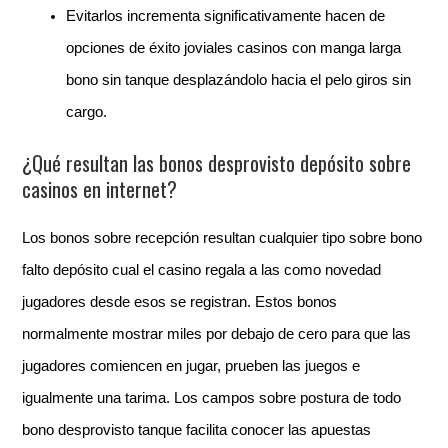
Evitarlos incrementa significativamente hacen de
opciones de éxito joviales casinos con manga larga
bono sin tanque desplazándolo hacia el pelo giros sin
cargo.
¿Qué resultan las bonos desprovisto depósito sobre
casinos en internet?
Los bonos sobre recepción resultan cualquier tipo sobre bono
falto depósito cual el casino regala a las como novedad
jugadores desde esos se registran. Estos bonos
normalmente mostrar miles por debajo de cero para que las
jugadores comiencen en jugar, prueben las juegos e
igualmente una tarima. Los campos sobre postura de todo
bono desprovisto tanque facilita conocer las apuestas