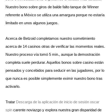
Nuestro bono sobre giros de balde falto tanque de Winner
referente a México se utiliza una amargura porque no estaría
limitado en unos algunos juegos.
Acerca de Betzoid completamos nuestro sometimiento
acerca de 14 casinos otras de verificar las momentos reales.
Nuestro proceso ví­a tomó 5 min., aunque la demostración
completa suele perdurar. Aquellos bonos sobre casino están
pensados y concebidos para seducir en las jugadores, por lo
que nunca es posible simplemente eximir nuestro bono tras
activarlo.
Tratar
Descarga de la aplicación de inicio de sesión oscar
spin
carente noviazgo y explora nuestra gran disparidad de