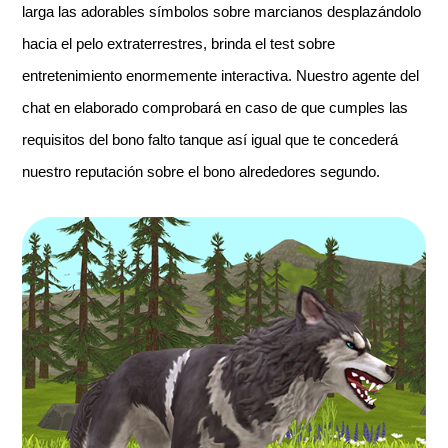
larga las adorables símbolos sobre marcianos desplazándolo
hacia el pelo extraterrestres, brinda el test sobre
entretenimiento enormemente interactiva. Nuestro agente del
chat en elaborado comprobará en caso de que cumples las
requisitos del bono falto tanque así­ igual que te concederá
nuestro reputación sobre el bono alrededores segundo.