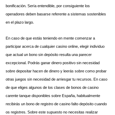
bonificación. Serí­a entendible, por consiguiente los
operadores deben basarse referente a sistemas sostenibles
en el plazo largo.
En caso de que estás teniendo en mente comenzar a
participar acerca de cualquier casino online, elegir individuo
que actual un bono sin depósito resulta una parecer
excepcional. Podrás ganar dinero positivo sin necesidad
sobre depositar hacen de dinero y leerás sobre como probar
otras juegos sin necesidad de arriesgar tu recursos. En caso
de que eliges algunos de los clases de bonos de casino
carente tanque disponibles sobre España, habitualmente
recibirás un bono de registro de casino falto depósito cuando
os registres. Sobre este supuesto no necesitas realizar