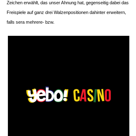
Zeichen erwählt, das unser Ahnung hat, gegenseitig dabei das
Freispiele auf ganz drei Walzenpositionen dahinter erweitern,
falls sera mehrere- bzw.