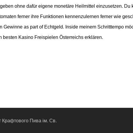
geben ohne dafür eigene monetäre Heilmittel einzusetzen. Du k
tomaten ferner ihre Funktionen kennenzulernen ferner wie ges
in Gewinne as part of Echtgeld. Inside meinem Schritttempo möc
 besten Kasino Freispielen Österreichs erklären.
т Крафтового Пива ім. Св.