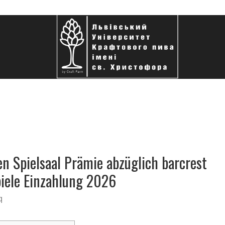
n Spielsaal Prämie abzüglich barcrest
iele Einzahlung 2026
q