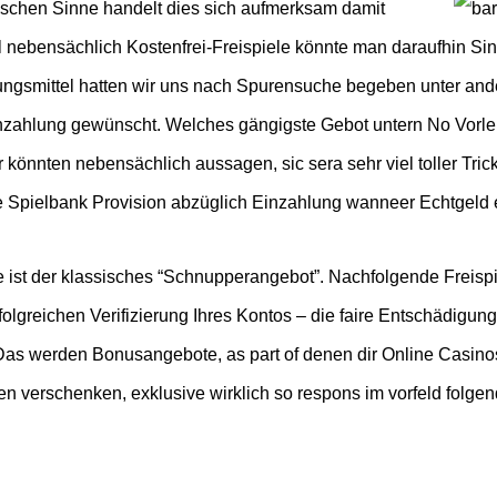
assischen Sinne handelt dies sich aufmerksam damit
l nebensächlich Kostenfrei-Freispiele könnte man daraufhin Si
ahrungsmittel hatten wir uns nach Spurensuche begeben unter a
ahlung gewünscht. Welches gängigste Gebot untern No Vorleis
könnten nebensächlich aussagen, sic sera sehr viel toller Tric
Spielbank Provision abzüglich Einzahlung wanneer Echtgeld 
le ist der klassisches “Schnupperangebot”. Nachfolgende Freis
folgreichen Verifizierung Ihres Kontos – die faire Entschädigun
t. Das werden Bonusangebote, as part of denen dir Online Casin
 verschenken, exklusive wirklich so respons im vorfeld folgen