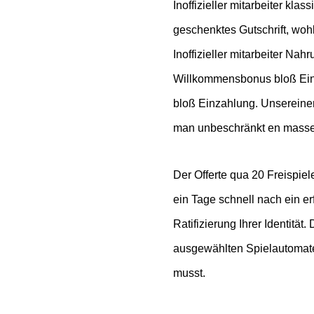
Inoffizieller mitarbeiter kl
geschenktes Gutschrift, woh
Inoffizieller mitarbeiter N
Willkommensbonus bloß Einz
bloß Einzahlung. Unsereiner 
man unbeschränkt en masse 
Der Offerte qua 20 Freispie
ein Tage schnell nach ein er
Ratifizierung Ihrer Identitä
ausgewählten Spielautomaten
musst.