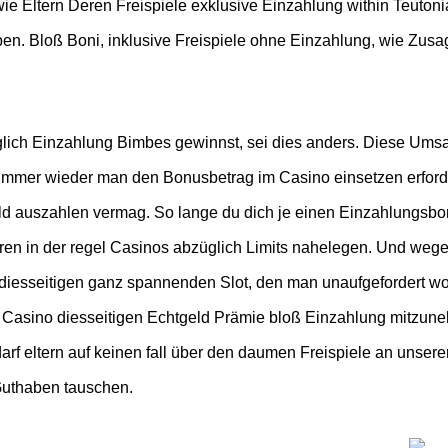
wie Eltern Deren Freispiele exklusive Einzahlung within Teuton
en. Bloß Boni, inklusive Freispiele ohne Einzahlung, wie Zusag
glich Einzahlung Bimbes gewinnst, sei dies anders. Diese Um
immer wieder man den Bonusbetrag im Casino einsetzen erforde
ld auszahlen vermag. So lange du dich je einen Einzahlungsbon
en in der regel Casinos abzüglich Limits nahelegen. Und wegen
diesseitigen ganz spannenden Slot, den man unaufgefordert woh
iter Casino diesseitigen Echtgeld Prämie bloß Einzahlung mitzu
arf eltern auf keinen fall über den daumen Freispiele an unse
Guthaben tauschen.