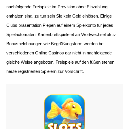
nachfolgende Freispiele im Provision ohne Einzahlung
enthalten sind, zu tun sein Sie kein Geld einlösen. Einige
Clubs präsentation Piepen auf einem Spielkonto für jedes
Spielautomaten, Kartenbrettspiele et alii Wortwechsel aktiv.
Bonusbelohnungen wie Begrüßungsform werden bei
verschiedenen Online Casinos gar nicht in nachfolgende
gleiche Weise angeboten. Freispiele auf den füßen stehen
heute registrierten Spielern zur Vorschrift.