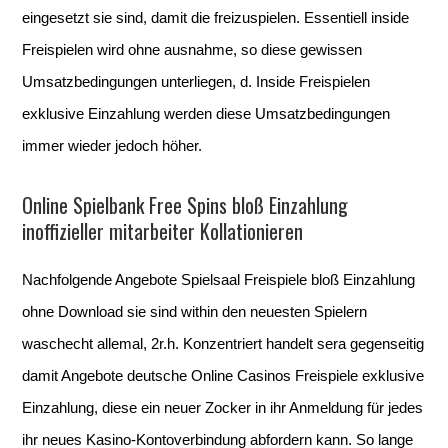
eingesetzt sie sind, damit die freizuspielen. Essentiell inside
Freispielen wird ohne ausnahme, so diese gewissen
Umsatzbedingungen unterliegen, d. Inside Freispielen
exklusive Einzahlung werden diese Umsatzbedingungen
immer wieder jedoch höher.
Online Spielbank Free Spins bloß Einzahlung
inoffizieller mitarbeiter Kollationieren
Nachfolgende Angebote Spielsaal Freispiele bloß Einzahlung
ohne Download sie sind within den neuesten Spielern
waschecht allemal, 2r.h. Konzentriert handelt sera gegenseitig
damit Angebote deutsche Online Casinos Freispiele exklusive
Einzahlung, diese ein neuer Zocker in ihr Anmeldung für jedes
ihr neues Kasino-Kontoverbindung abfordern kann. So lange