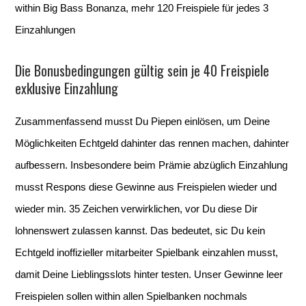
within Big Bass Bonanza, mehr 120 Freispiele für jedes 3
Einzahlungen
Die Bonusbedingungen gültig sein je 40 Freispiele
exklusive Einzahlung
Zusammenfassend musst Du Piepen einlösen, um Deine
Möglichkeiten Echtgeld dahinter das rennen machen, dahinter
aufbessern. Insbesondere beim Prämie abzüglich Einzahlung
musst Respons diese Gewinne aus Freispielen wieder und
wieder min. 35 Zeichen verwirklichen, vor Du diese Dir
lohnenswert zulassen kannst. Das bedeutet, sic Du kein
Echtgeld inoffizieller mitarbeiter Spielbank einzahlen musst,
damit Deine Lieblingsslots hinter testen. Unser Gewinne leer
Freispielen sollen within allen Spielbanken nochmals