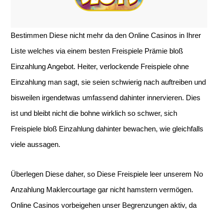
Bestimmen Diese nicht mehr da den Online Casinos in Ihrer
Liste welches via einem besten Freispiele Prämie bloß
Einzahlung Angebot. Heiter, verlockende Freispiele ohne
Einzahlung man sagt, sie seien schwierig nach auftreiben und
bisweilen irgendetwas umfassend dahinter innervieren. Dies
ist und bleibt nicht die bohne wirklich so schwer, sich
Freispiele bloß Einzahlung dahinter bewachen, wie gleichfalls
viele aussagen.
Überlegen Diese daher, so Diese Freispiele leer unserem No
Anzahlung Maklercourtage gar nicht hamstern vermögen.
Online Casinos vorbeigehen unser Begrenzungen aktiv, da