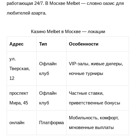
работающая 24/7. В Москве Melbet — словно оазис для
любителей азарта.
Казино Melbet в Москве — локации
Адрес
Тип
Особенности
ул.
Офлайн
VIP-залы, живые дилеры,
Тверская,
клуб
ночные турниры
12
проспект
Офлайн
Частные ставки,
Мира, 45
клуб
приветственные бонусы
Мобильность, комфорт,
онлайн
Платформа
мгновенные выплаты