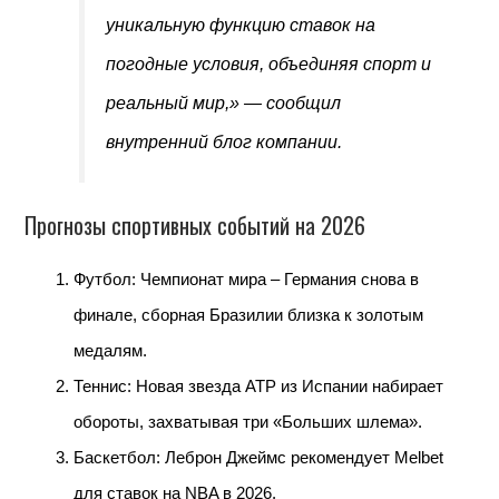
уникальную функцию ставок на
погодные условия, объединяя спорт и
реальный мир,» — сообщил
внутренний блог компании.
Прогнозы спортивных событий на 2026
Футбол: Чемпионат мира – Германия снова в
финале, сборная Бразилии близка к золотым
медалям.
Теннис: Новая звезда ATP из Испании набирает
обороты, захватывая три «Больших шлема».
Баскетбол: Леброн Джеймс рекомендует Melbet
для ставок на NBA в 2026.