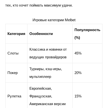
тех, кто хочет поймать максимум удачи.
Игровые категории Melbet
Популярность
Категория
Особенности
(%)
Классика и новинки от
Слоты
45%
ведущих провайдеров
Турниры, кэш-игры,
Покер
20%
мультиплеер
Европейская,
Рулетка
Французская,
15%
Американская версии