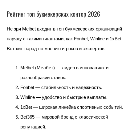
Рейтинг топ букмекерских контор 2026
Не зря Melbet входит в топ букмекерских организаций
наряду с такими гигантами, как Fonbet, Winline и 1xBet.
Вот хит-парад по мнению игроков и экспертов:
Melbet (Мелбет) — лидер в инновациях и
разнообразии ставок.
Fonbet — стабильность и надежность.
Winline — удобство и быстрые выплаты.
1xBet — широкая линейка спортивных событий.
Bet365 — мировой бренд с классической
репутацией.