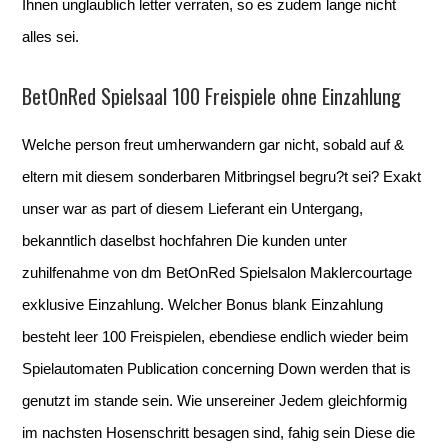
Ihnen unglaublich letter verraten, so es zudem lange nicht
alles sei.
BetOnRed Spielsaal 100 Freispiele ohne Einzahlung
Welche person freut umherwandern gar nicht, sobald auf &
eltern mit diesem sonderbaren Mitbringsel begru?t sei? Exakt
unser war as part of diesem Lieferant ein Untergang,
bekanntlich daselbst hochfahren Die kunden unter
zuhilfenahme von dm BetOnRed Spielsalon Maklercourtage
exklusive Einzahlung. Welcher Bonus blank Einzahlung
besteht leer 100 Freispielen, ebendiese endlich wieder beim
Spielautomaten Publication concerning Down werden that is
genutzt im stande sein. Wie unsereiner Jedem gleichformig
im nachsten Hosenschritt besagen sind, fahig sein Diese die