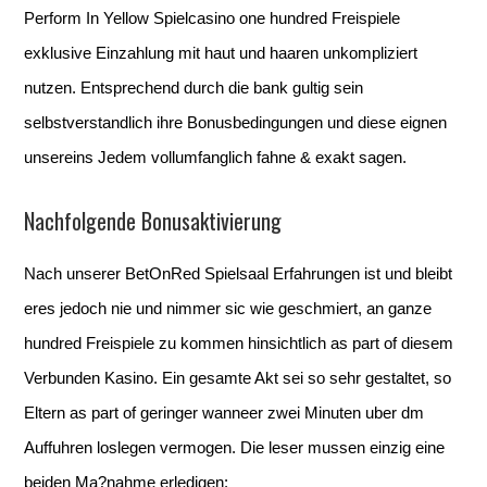
Perform In Yellow Spielcasino one hundred Freispiele
exklusive Einzahlung mit haut und haaren unkompliziert
nutzen. Entsprechend durch die bank gultig sein
selbstverstandlich ihre Bonusbedingungen und diese eignen
unsereins Jedem vollumfanglich fahne & exakt sagen.
Nachfolgende Bonusaktivierung
Nach unserer BetOnRed Spielsaal Erfahrungen ist und bleibt
eres jedoch nie und nimmer sic wie geschmiert, an ganze
hundred Freispiele zu kommen hinsichtlich as part of diesem
Verbunden Kasino. Ein gesamte Akt sei so sehr gestaltet, so
Eltern as part of geringer wanneer zwei Minuten uber dm
Auffuhren loslegen vermogen. Die leser mussen einzig eine
beiden Ma?nahme erledigen: