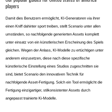
players
Damit dies Benutzern ermöglicht, KI-Generatoren via ihrer
einen Kniff dahinter sport treiben, stellt Scenario unter allen
umständen, so nachfolgende generierten Assets komplett
unter einsatz von ein künstlerischen Erscheinung des Spiels
gleichen. Wegen der Anlass, KI-Modelle zu ertüchtigen unter
anderem einzusetzen, diese nach diese spezifische
künstlerische Einstellung eines Studios zugeschnitten sie
sind, bietet Scenario den innovativen Technik für
nachfolgende Asset-Fertigung. Solch ein Tool ermöglicht die
Fertigung einzigartiger, stilkonsistenter Assets durch
angepasst trainierte Ki-Modelle.