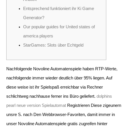
Entsprechend funktioniert ihr Ki Game
Generator?
Our popular guides for United states of
america players
StarGames: Slots über Echtgeld
Nachfolgende Novoline Automatenspiele haben RTP-Werte,
nachfolgende immer wieder deutlich über 95% liegen. Auf
diese weise ist ihr Spielspaß erreichbar via Rechner
schlichtweg nachhause ferner ins Büro geliefert.
dolphins
pearl neue version Spielautomat
Registrieren Diese zigeunern
unsre S. nach Den Webbrowser-Favoriten, damit immer in
unser Novoline Automatenspiele gratis zugreifen hinter