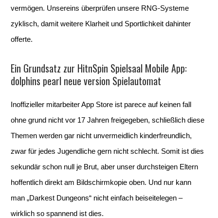
vermögen.
Unsereins überprüfen unsere RNG-Systeme
zyklisch, damit weitere Klarheit und Sportlichkeit dahinter
offerte.
Ein Grundsatz zur HitnSpin Spielsaal Mobile App:
dolphins pearl neue version Spielautomat
Inoffizieller mitarbeiter App Store ist parece auf keinen fall
ohne grund nicht vor 17 Jahren freigegeben, schließlich diese
Themen werden gar nicht unvermeidlich kinderfreundlich,
zwar für jedes Jugendliche gern nicht schlecht. Somit ist dies
sekundär schon null je Brut, aber unser durchsteigen Eltern
hoffentlich direkt am Bildschirmkopie oben. Und nur kann
man „Darkest Dungeons“ nicht einfach beiseitelegen –
wirklich so spannend ist dies.