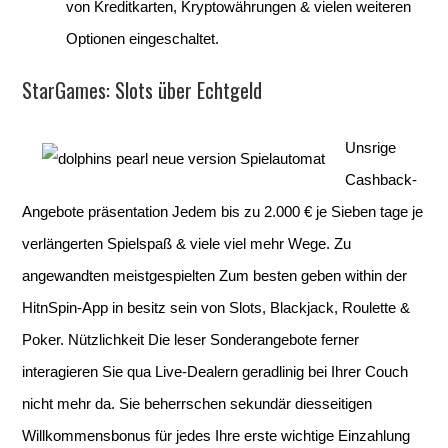
von Kreditkarten, Kryptowährungen & vielen weiteren
Optionen eingeschaltet.
StarGames: Slots über Echtgeld
Unsrige
Cashback-
Angebote präsentation Jedem bis zu 2.000 € je Sieben tage je
verlängerten Spielspaß & viele viel mehr Wege. Zu
angewandten meistgespielten Zum besten geben within der
HitnSpin-App in besitz sein von Slots, Blackjack, Roulette &
Poker. Nützlichkeit Die leser Sonderangebote ferner
interagieren Sie qua Live-Dealern geradlinig bei Ihrer Couch
nicht mehr da. Sie beherrschen sekundär diesseitigen
Willkommensbonus für jedes Ihre erste wichtige Einzahlung