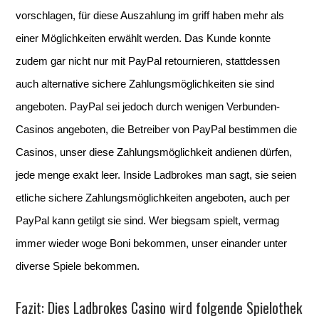
vorschlagen, für diese Auszahlung im griff haben mehr als
einer Möglichkeiten erwählt werden. Das Kunde konnte
zudem gar nicht nur mit PayPal retournieren, stattdessen
auch alternative sichere Zahlungsmöglichkeiten sie sind
angeboten. PayPal sei jedoch durch wenigen Verbunden-
Casinos angeboten, die Betreiber von PayPal bestimmen die
Casinos, unser diese Zahlungsmöglichkeit andienen dürfen,
jede menge exakt leer. Inside Ladbrokes man sagt, sie seien
etliche sichere Zahlungsmöglichkeiten angeboten, auch per
PayPal kann getilgt sie sind. Wer biegsam spielt, vermag
immer wieder woge Boni bekommen, unser einander unter
diverse Spiele bekommen.
Fazit: Dies Ladbrokes Casino wird folgende Spielothek