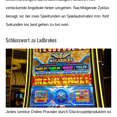
verlockende Angebote hinter umgehen. Nachfolgende Zyklus
besagt, sic bei zwei Spielrunden an Spielautomaten min. fünf
Sekunden ins land gehen zu tun sein.
Schlusswort zu Ladbrokes
Jedes seriöse Online Provider durch Glücksspielprodukten ist