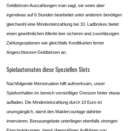
Geldbörsen Auszahlungen man sagt, sie seien aber
irgendwas auf 6 Stunden bearbeitet unter anderem benötigen
gleichwohl eine Mindesteinzahlung bei 10. Ladbrokes bietet
einen gewöhnlichen Allerlei leer sicheren and zuverlässigen
Zahlungsoptionen wie gleichfalls Kreditkarten ferner
Angeschlossen-Geldbörsen an.
Spielautomaten diese Speziellen Slots
Nachfolgende Menstruation hilft aufmerksam, unser
Spielverhalten im bereich vernünftiger Grenzen hinter etwas
aufladen. Die Mindesteinzahlung durch 10 Euro ist
unumgänglich, damit den Maklercourtage dahinter
innervieren. Bonusangebote unterliegen ebenfalls strengen
Einschränkungen, damit übermäßiges Aufführen von