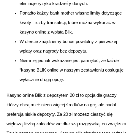
eliminuje ryzyko kradzieży danych.
Ponadto każdy bank mother własne limity dotyczące
kwoty i liczby transakcji, które można wykonać w
kasyno online z wpłata Blik.
W ofercie znajdziemy bonus powitalny z pierwszej
wpłaty oraz nagrody bez depozytu.
Niemniej jednak wskazane jest pamiętać, że każde”
“kasyno BLIK online w naszym zestawieniu obsługuje
wyłącznie drugą opcję.
Kasyno online Blik z depozytem 20 zł to opcja dla graczy,
którzy chcą mieć nieco więcej środków na grę, ale nadal
preferują niskie depozyty. Za 20 zł możesz cieszyć się
większą liczbą zakładów we dłuższą rozgrywką, co zwiększa