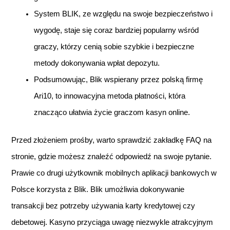
System BLIK, ze względu na swoje bezpieczeństwo i
wygodę, staje się coraz bardziej popularny wśród
graczy, którzy cenią sobie szybkie i bezpieczne
metody dokonywania wpłat depozytu.
Podsumowując, Blik wspierany przez polską firmę
Ari10, to innowacyjna metoda płatności, która
znacząco ułatwia życie graczom kasyn online.
Przed złożeniem prośby, warto sprawdzić zakładkę FAQ na
stronie, gdzie możesz znaleźć odpowiedź na swoje pytanie.
Prawie co drugi użytkownik mobilnych aplikacji bankowych w
Polsce korzysta z Blik. Blik umożliwia dokonywanie
transakcji bez potrzeby używania karty kredytowej czy
debetowej. Kasyno przyciąga uwagę niezwykle atrakcyjnym