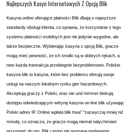
Najlepszych Kasyn Internetowych Z Opcją Blik
Kasyna online oferujące płatności Blik dbają o najwyższe
standardy obsługi klienta, co sprawia, że korzystanie z tego
systemu płatności mobilnych jest nie jedynie wygodne, ale
także bezpieczne. Wybierając kasyna z opcją Blik, gracze
mogą mieć pewność, że ich środki są w dobrych rękach, a
new każda transakcja przebiegnie bezproblemowo. Polskie
kasyna blik to kasyna, które bez problemu oferują swoje
usługi na naszym lokalnym rynku gier hazardowych.
Akceptują graczy z Polski, oraz nie und nimmer blokują
dostępu odwiedzającym witrynę kasyna on-line blik używając
Polski adres IP. Online wpłata blik trwa” “zazwyczaj mniej niż
minutę, co oznacza, że gracze mogą niemal natychmiast
przystąpić do gry. Blik casino nie wymaga podawania