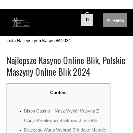
Lista Najlepszych Kasyn W 202
0
меню
Kasyno Online PL
/ Від
adminhq
Lista Najlepszych Kasyn W 2024
Najlepsze Kasyno Online Blik, Polskie
Maszyny Online Blik 2024
Content
Bison Casino – Nasz Wybór Kasyna Z
Opcją Przelewów Bankowych Via Blik
Dlaczego Warto Wybrać Blik Jako Metodę