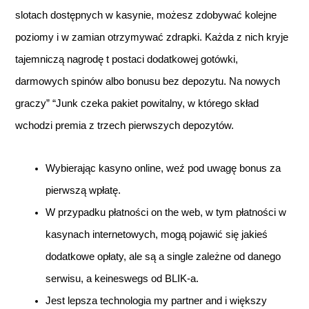
slotach dostępnych w kasynie, możesz zdobywać kolejne
poziomy i w zamian otrzymywać zdrapki. Każda z nich kryje
tajemniczą nagrodę t postaci dodatkowej gotówki,
darmowych spinów albo bonusu bez depozytu. Na nowych
graczy” “Junk czeka pakiet powitalny, w którego skład
wchodzi premia z trzech pierwszych depozytów.
Wybierając kasyno online, weź pod uwagę bonus za
pierwszą wpłatę.
W przypadku płatności on the web, w tym płatności w
kasynach internetowych, mogą pojawić się jakieś
dodatkowe opłaty, ale są a single zależne od danego
serwisu, a keineswegs od BLIK-a.
Jest lepsza technologia my partner and i większy