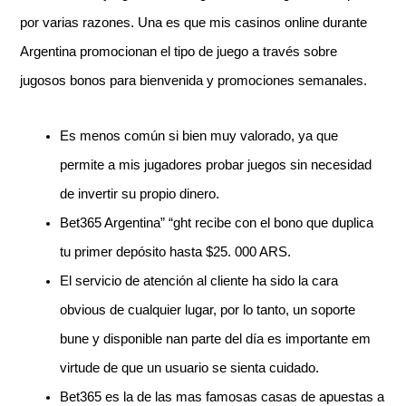
por varias razones. Una es que mis casinos online durante
Argentina promocionan el tipo de juego a través sobre
jugosos bonos para bienvenida y promociones semanales.
Es menos común si bien muy valorado, ya que
permite a mis jugadores probar juegos sin necesidad
de invertir su propio dinero.
Bet365 Argentina” “ght recibe con el bono que duplica
tu primer depósito hasta $25. 000 ARS.
El servicio de atención al cliente ha sido la cara
obvious de cualquier lugar, por lo tanto, un soporte
bune y disponible nan parte del día es importante em
virtude de que un usuario se sienta cuidado.
Bet365 es la de las mas famosas casas de apuestas a