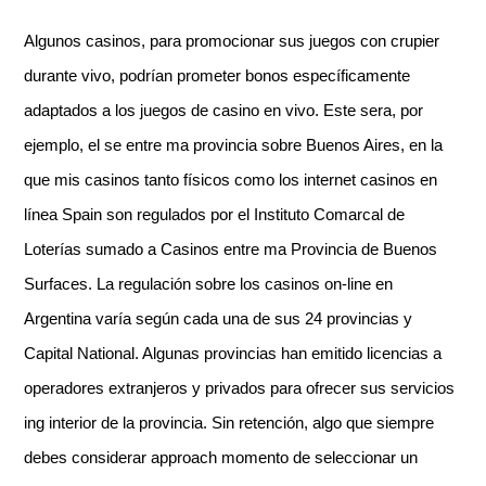
Algunos casinos, para promocionar sus juegos con crupier
durante vivo, podrían prometer bonos específicamente
adaptados a los juegos de casino en vivo. Este sera, por
ejemplo, el se entre ma provincia sobre Buenos Aires, en la
que mis casinos tanto físicos como los internet casinos en
línea Spain son regulados por el Instituto Comarcal de
Loterías sumado a Casinos entre ma Provincia de Buenos
Surfaces. La regulación sobre los casinos on-line en
Argentina varía según cada una de sus 24 provincias y
Capital National. Algunas provincias han emitido licencias a
operadores extranjeros y privados para ofrecer sus servicios
ing interior de la provincia. Sin retención, algo que siempre
debes considerar approach momento de seleccionar un