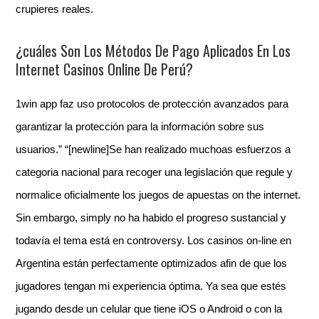
crupieres reales.
¿cuáles Son Los Métodos De Pago Aplicados En Los
Internet Casinos Online De Perú?
1win app faz uso protocolos de protección avanzados para
garantizar la protección para la información sobre sus
usuarios.” “[newline]Se han realizado muchoas esfuerzos a
categoria nacional para recoger una legislación que regule y
normalice oficialmente los juegos de apuestas on the internet.
Sin embargo, simply no ha habido el progreso sustancial y
todavía el tema está en controversy. Los casinos on-line en
Argentina están perfectamente optimizados afin de que los
jugadores tengan mi experiencia óptima. Ya sea que estés
jugando desde un celular que tiene iOS o Android o con la