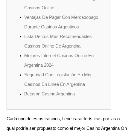
Casinos Online
Ventajas De Pagar Con Mercadopago
Durante Casinos Argentinos
Lista De Los Mas Recomendables
Casinos Online De Argentina
Mejores Internet Casinos Online En
Argentina 2024
Seguridad Con Legislación En Mis
Casinos En Línea En Argentina
Betsson Casino Argentina
Cada uno de estos casinos, tiene características por las o
qual podría ser propuesto como el mejor Casino Argentina On