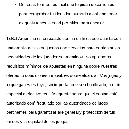
De todas formas, es fácil que te pidan documentos
para comprobar tu identidad sumado a así confirmar
os quais tenés la edad permitida para encajar.
1xBet Argentina es un exacto casino en línea que cuenta con
una amplia delicia de juegos con servicios para contentar las
necesidades de los jugadores argentinos. No aplicamos
requisitos mínimos de apuestas en ninguna sobre nuestras
ofertas to condiciones imposibles sobre alcanzar. Vos jugás y
lo que ganes es tuyo, sin importar que sea bonificado, premio
especial o efectivo real. Asegurate sobre que el casino esté
autorizado con” “regulado por las autoridades de juego
pertinentes para garantizar are generally protección de tus
fondos y la equidad de los juegos.