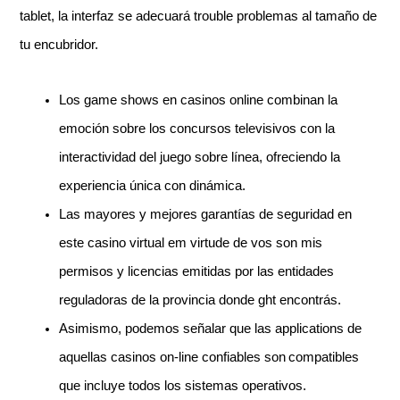
tablet, la interfaz se adecuará trouble problemas al tamaño de
tu encubridor.
Los game shows en casinos online combinan la
emoción sobre los concursos televisivos con la
interactividad del juego sobre línea, ofreciendo la
experiencia única con dinámica.
Las mayores y mejores garantías de seguridad en
este casino virtual em virtude de vos son mis
permisos y licencias emitidas por las entidades
reguladoras de la provincia donde ght encontrás.
Asimismo, podemos señalar que las applications de
aquellas casinos on-line confiables son compatibles
que incluye todos los sistemas operativos.