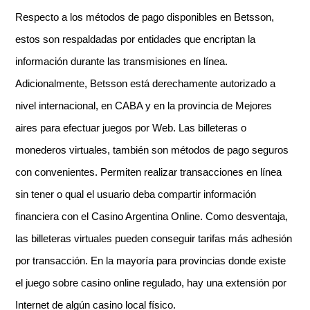
Respecto a los métodos de pago disponibles en Betsson,
estos son respaldadas por entidades que encriptan la
información durante las transmisiones en línea.
Adicionalmente, Betsson está derechamente autorizado a
nivel internacional, en CABA y en la provincia de Mejores
aires para efectuar juegos por Web. Las billeteras o
monederos virtuales, también son métodos de pago seguros
con convenientes. Permiten realizar transacciones en línea
sin tener o qual el usuario deba compartir información
financiera con el Casino Argentina Online. Como desventaja,
las billeteras virtuales pueden conseguir tarifas más adhesión
por transacción. En la mayoría para provincias donde existe
el juego sobre casino online regulado, hay una extensión por
Internet de algún casino local físico.