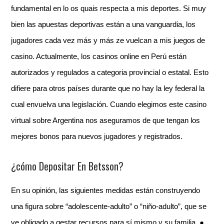
fundamental en lo os quais respecta a mis deportes. Si muy
bien las apuestas deportivas están a una vanguardia, los
jugadores cada vez más y más ze vuelcan a mis juegos de
casino. Actualmente, los casinos online en Perú están
autorizados y regulados a categoria provincial o estatal. Esto
difiere para otros países durante que no hay la ley federal la
cual envuelva una legislación. Cuando elegimos este casino
virtual sobre Argentina nos aseguramos de que tengan los
mejores bonos para nuevos jugadores y registrados.
¿cómo Depositar En Betsson?
En su opinión, las siguientes medidas están construyendo
una figura sobre “adolescente-adulto” o “niño-adulto”, que se
ve obligado a gestar recursos para sí mismo y su familia. ●