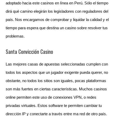
adoptado hacia este casinos en línea en Perú. Sólo el tiempo
dirá qué camino elegirán los legisladores con reguladores del
país. Nos encargamos de comprobar y liquidar la calidad y el
tiempo para espera que destina un casino sobre resolver tus
problemas.
Santa Convicción Casino
Las mejores casas de apuestas seleccionadas cumplen con
todos los aspectos que un jugador exigente pueda querer, no
obstante, no todos los sitios son iguales, pocas plataformas
son más fuertes en ciertas características. Muchos casinos
online permiten este uso de conexiones VPN, o redes
privadas virtuales. Estos software te permiten cambiar tu
dirección IP y conectarte a través entre ma red de otro país.