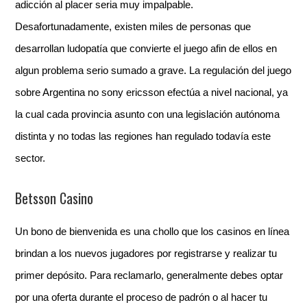
adicción al placer seria muy impalpable.
Desafortunadamente, existen miles de personas que
desarrollan ludopatía que convierte el juego afin de ellos en
algun problema serio sumado a grave. La regulación del juego
sobre Argentina no sony ericsson efectúa a nivel nacional, ya
la cual cada provincia asunto con una legislación autónoma
distinta y no todas las regiones han regulado todavía este
sector.
Betsson Casino
Un bono de bienvenida es una chollo que los casinos en línea
brindan a los nuevos jugadores por registrarse y realizar tu
primer depósito. Para reclamarlo, generalmente debes optar
por una oferta durante el proceso de padrón o al hacer tu