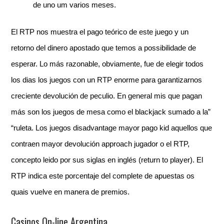
de uno um varios meses.
El RTP nos muestra el pago teórico de este juego y un
retorno del dinero apostado que temos a possibilidade de
esperar. Lo más razonable, obviamente, fue de elegir todos
los dias los juegos con un RTP enorme para garantizarnos
creciente devolución de peculio. En general mis que pagan
más son los juegos de mesa como el blackjack sumado a la”
“ruleta. Los juegos disadvantage mayor pago kid aquellos que
contraen mayor devolución approach jugador o el RTP,
concepto leido por sus siglas en inglés (return to player). El
RTP indica este porcentaje del complete de apuestas os
quais vuelve en manera de premios.
Casinos On-line Argentina