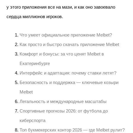
у этого приложения все на мази, и как оно завоевало
сердца миллионов игроков.
Что умеет официальное приложение Melbet?
Как просто и быстро скачать приложение Melbet
Комфорт и бонусы: за что ценят Melbet в
Екатеринбурге
Интерфейс и адаптация: почему ставки летят?
Безопасность и поддержка — ключевые козыри
Melbet
Легальность и международные масштабы
Спортивные прогнозы 2026: от футбола до
киберспорта
Топ букмекерских контор 2026 — где Melbet рулит?