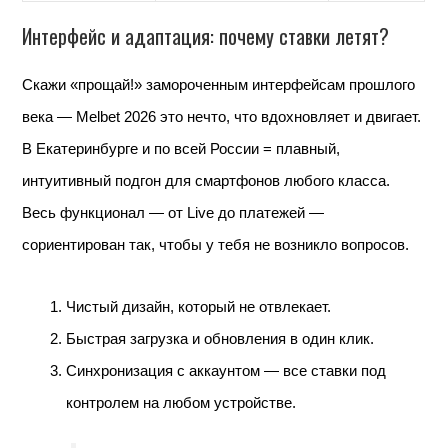
Интерфейс и адаптация: почему ставки летят?
Скажи «прощай!» замороченным интерфейсам прошлого
века — Melbet 2026 это нечто, что вдохновляет и двигает.
В Екатеринбурге и по всей России = плавный,
интуитивный подгон для смартфонов любого класса.
Весь функционал — от Live до платежей —
сориентирован так, чтобы у тебя не возникло вопросов.
Чистый дизайн, который не отвлекает.
Быстрая загрузка и обновления в один клик.
Синхронизация с аккаунтом — все ставки под
контролем на любом устройстве.