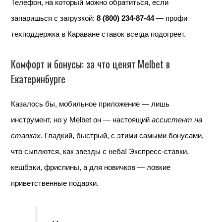
Телефон, на который можно обратиться, если
запаришься с загрузкой:
8 (800) 234-87-44
— профи
техподдержка в Караване ставок всегда подогреет.
Комфорт и бонусы: за что ценят Melbet в
Екатеринбурге
Казалось бы, мобильное приложение — лишь
инструмент, но у Melbet он — настоящий
ассистент на
ставках
. Гладкий, быстрый, с этими самыми бонусами,
что сыплются, как звезды с неба! Экспресс-ставки,
кешбэки, фриспины, а для новичков — ловкие
приветственные подарки.