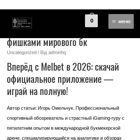
Мелбет 2026: зацени новую волну
0
меню
адреналина с офприложением и
фишками мирового бк
Uncategorized
/ Від
adminhq
Вперёд с Melbet в 2026: скачай
официальное приложение —
играй на полную!
Автор статьи:
Игорь Омельчук
. Профессиональный
спортивный обозреватель и страстный iGaming-гуру с
пятилетним опытом в международной букмекерской
арене, специализирующийся на аналитике и обзорах