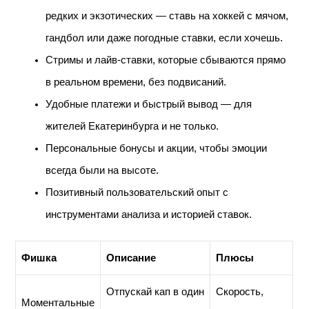
редких и экзотических — ставь на хоккей с мячом,
гандбол или даже погодные ставки, если хочешь.
Стримы и лайв-ставки, которые сбываются прямо
в реальном времени, без подвисаний.
Удобные платежи и быстрый вывод — для
жителей Екатеринбурга и не только.
Персональные бонусы и акции, чтобы эмоции
всегда были на высоте.
Позитивный пользовательский опыт с
инструментами анализа и историей ставок.
Фишка
Описание
Плюсы
Отпускай кап в один
Скорость,
Моментальные