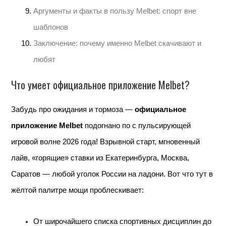
Аргументы и факты в пользу Melbet: спорт вне
шаблонов
Заключение: почему именно Melbet скачивают и
любят
Что умеет официальное приложение Melbet?
Забудь про ожидания и тормоза —
официальное
приложение Melbet
подогнано по с пульсирующей
игровой волне 2026 года! Взрывной старт, мгновенный
лайв, «горящие» ставки из Екатеринбурга, Москва,
Саратов — любой уголок России на ладони. Вот что тут в
жёлтой палитре мощи проблескивает:
От широчайшего списка спортивных дисциплин до