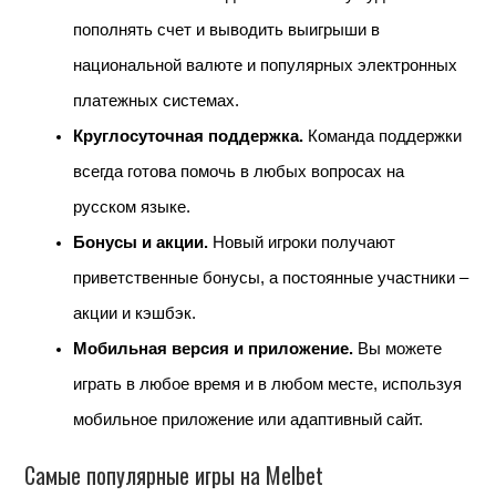
пополнять счет и выводить выигрыши в
национальной валюте и популярных электронных
платежных системах.
Круглосуточная поддержка.
Команда поддержки
всегда готова помочь в любых вопросах на
русском языке.
Бонусы и акции.
Новый игроки получают
приветственные бонусы, а постоянные участники –
акции и кэшбэк.
Мобильная версия и приложение.
Вы можете
играть в любое время и в любом месте, используя
мобильное приложение или адаптивный сайт.
Самые популярные игры на Melbet