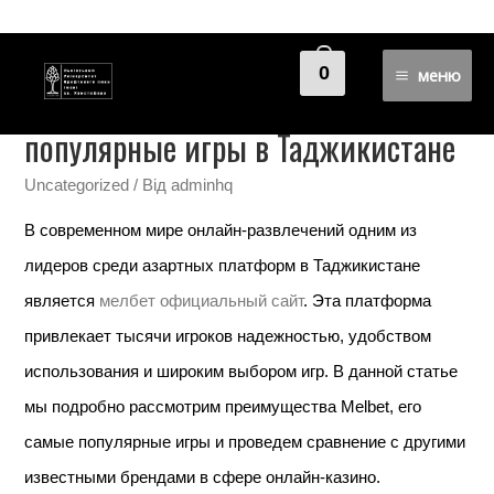
Мелбет официальный сайт:
0
меню
преимущества и самые
популярные игры в Таджикистане
Uncategorized
/ Від
adminhq
В современном мире онлайн-развлечений одним из
лидеров среди азартных платформ в Таджикистане
является
мелбет официальный сайт
. Эта платформа
привлекает тысячи игроков надежностью, удобством
использования и широким выбором игр. В данной статье
мы подробно рассмотрим преимущества Melbet, его
самые популярные игры и проведем сравнение с другими
известными брендами в сфере онлайн-казино.