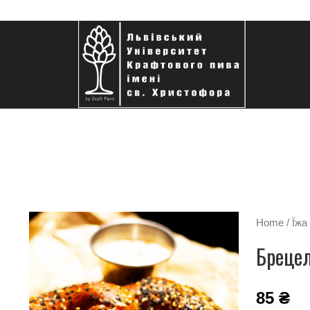
Home
/
Їжа
Бреце
85
₴