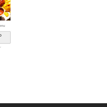
enu
о
т