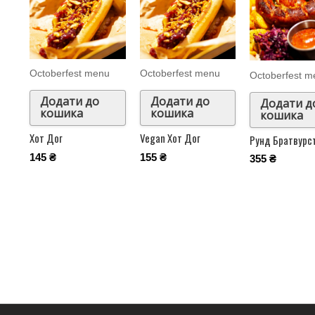
Octoberfest menu
Octoberfest menu
Octoberfest m
Додати до
Додати до
Додати д
кошика
кошика
кошика
Хот Дог
Vegan Хот Дог
Рунд Братвурс
145
₴
155
₴
355
₴