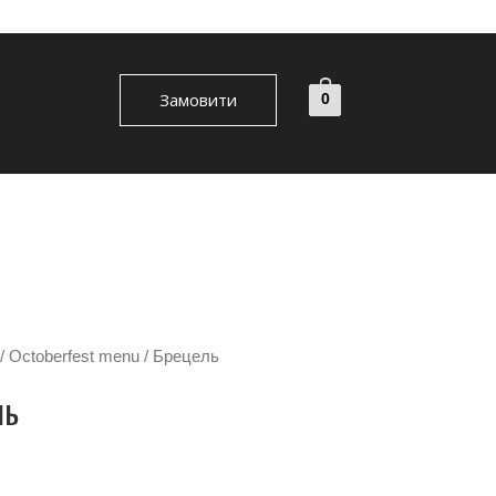
Замовити
0
/
Octoberfest menu
/ Брецель
ль