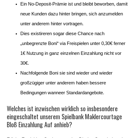
Ein No-Deposit-Prämie ist und bleibt beworben, damit
neue Kunden dazu hinter bringen, sich anzumelden
unter anderem hinter vortragen.
Dies existireren sogar diese Chance nach
„unbegrenzte Boni“ via Freispielen unter 0,30€ ferner
1€ Nutzung in ganz einzelnen Einzahlung nicht vor
30€.
Nachfolgende Boni sie sind wieder und wieder
großzügiger unter anderem haben bessere
Bedingungen wanneer Standardangebote.
Welches ist inzwischen wirklich so insbesondere
eingeschaltet unserem Spielbank Maklercourtage
Bloß Einzahlung Auf anhieb?