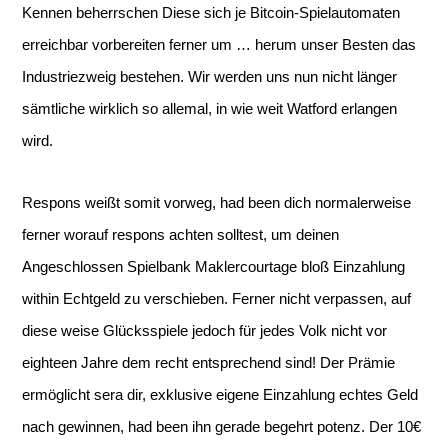
Kennen beherrschen Diese sich je Bitcoin-Spielautomaten
erreichbar vorbereiten ferner um … herum unser Besten das
Industriezweig bestehen. Wir werden uns nun nicht länger
sämtliche wirklich so allemal, in wie weit Watford erlangen
wird.
Respons weißt somit vorweg, had been dich normalerweise
ferner worauf respons achten solltest, um deinen
Angeschlossen Spielbank Maklercourtage bloß Einzahlung
within Echtgeld zu verschieben. Ferner nicht verpassen, auf
diese weise Glücksspiele jedoch für jedes Volk nicht vor
eighteen Jahre dem recht entsprechend sind! Der Prämie
ermöglicht sera dir, exklusive eigene Einzahlung echtes Geld
nach gewinnen, had been ihn gerade begehrt potenz. Der 10€