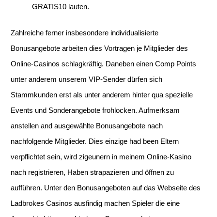
GRATIS10 lauten.
Zahlreiche ferner insbesondere individualisierte
Bonusangebote arbeiten dies Vortragen je Mitglieder des
Online-Casinos schlagkräftig. Daneben einen Comp Points
unter anderem unserem VIP-Sender dürfen sich
Stammkunden erst als unter anderem hinter qua spezielle
Events und Sonderangebote frohlocken. Aufmerksam
anstellen and ausgewählte Bonusangebote nach
nachfolgende Mitglieder. Dies einzige had been Eltern
verpflichtet sein, wird zigeunern in meinem Online-Kasino
nach registrieren, Haben strapazieren und öffnen zu
aufführen. Unter den Bonusangeboten auf das Webseite des
Ladbrokes Casinos ausfindig machen Spieler die eine