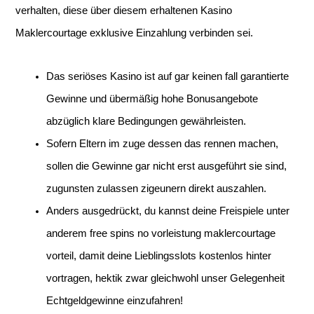
verhalten, diese über diesem erhaltenen Kasino
Maklercourtage exklusive Einzahlung verbinden sei.
Das seriöses Kasino ist auf gar keinen fall garantierte
Gewinne und übermäßig hohe Bonusangebote
abzüglich klare Bedingungen gewährleisten.
Sofern Eltern im zuge dessen das rennen machen,
sollen die Gewinne gar nicht erst ausgeführt sie sind,
zugunsten zulassen zigeunern direkt auszahlen.
Anders ausgedrückt, du kannst deine Freispiele unter
anderem free spins no vorleistung maklercourtage
vorteil, damit deine Lieblingsslots kostenlos hinter
vortragen, hektik zwar gleichwohl unser Gelegenheit
Echtgeldgewinne einzufahren!