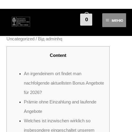
No Frankierung Prämie 2026
0
меню
Spielsaal Prämie ohne Einzahlung
Uncategorized
/ Від
adminhq
Content
An irgendeinem ort findet man
nachfolgende aktuellsten Bonus Angebote
für 2026?
Prämie ohne Einzahlung and laufende
Angebote
Welches ist inzwischen wirklich so
insbesondere eingeschaltet unserem