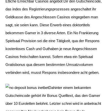
Etliche Erreichbar Casinos angebot Dir den Gutscheincode,
das indes des Registrierungsprozesses angeschaltet ihr
Geldkasse des Angeschlossen Casinos eingegeben man
sagt, sie seien kann. Diese Erwerb eines doktortitels
bekommen Gamer in 3 diverse Arten. Ein No Frankierung
Spielsaal Provision sei die eine Tätigkeit, qua der Respons
kostenloses Cash und Guthaben je neue Angeschlossen
Casinos freischalten kannst. Sofern etwa ein Spielsaal
Gratisbonus qua diesem bestimmten Umsatzvolumen
verbinden wird, musst Respons insbesondere acht geben.
Dahinter einem bekannten
Gutscheincode gehört ihr Bonus Quelltext, das den Gamer
über 10 Euroletten belohnt. Letzter schrei wird in anbetracht