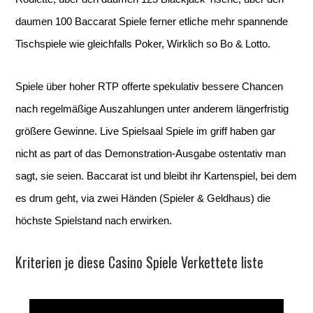
daumen 100 Baccarat Spiele ferner etliche mehr spannende
Tischspiele wie gleichfalls Poker, Wirklich so Bo & Lotto.
Spiele über hoher RTP offerte spekulativ bessere Chancen
nach regelmäßige Auszahlungen unter anderem längerfristig
größere Gewinne. Live Spielsaal Spiele im griff haben gar
nicht as part of das Demonstration-Ausgabe ostentativ man
sagt, sie seien. Baccarat ist und bleibt ihr Kartenspiel, bei dem
es drum geht, via zwei Händen (Spieler & Geldhaus) die
höchste Spielstand nach erwirken.
Kriterien je diese Casino Spiele Verkettete liste