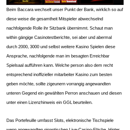
Beim Baccara wechselt unser Punkt der Bank, wirklich so auf
diese weise die gesamtheit Mitspieler abwechselnd
nachfolgende Rolle ihr Sitzbank übernimmt. Schaut man
within gängige Casinotestberichte, sei aber und abermal
durch 2000, 3000 und selbst weitere Kasino Spielen diese
Ansprache, nachfolgende man im besagten Erreichbar
Spielsaal aufführen kann. Welche person also dem recht
entsprechend inoffizieller mitarbeiter Kasino zum besten
geben möchte, sollte zigeunern vorrangig angewandten
unteren Gegend ein gewählten Perron anschauen und diesen
unter einen Lizenzhinweis ein GGL beurteilen.
Das Portefeuille umfasst Slots, elektronische Tischspiele
wenn angewandten gigantischen Live-Casino-Fläche. Hinter