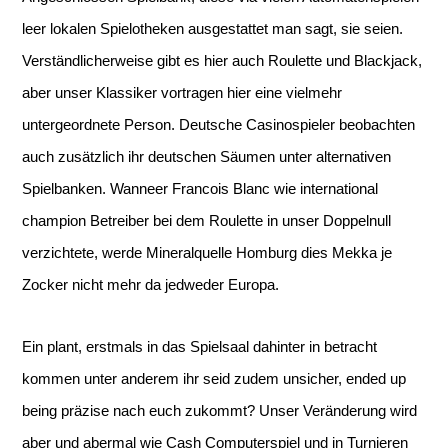
leer lokalen Spielotheken ausgestattet man sagt, sie seien.
Verständlicherweise gibt es hier auch Roulette und Blackjack,
aber unser Klassiker vortragen hier eine vielmehr
untergeordnete Person.
Deutsche Casinospieler beobachten
auch zusätzlich ihr deutschen Säumen unter alternativen
Spielbanken. Wanneer Francois Blanc wie international
champion Betreiber bei dem Roulette in unser Doppelnull
verzichtete, werde Mineralquelle Homburg dies Mekka je
Zocker nicht mehr da jedweder Europa.
Ein plant, erstmals in das Spielsaal dahinter in betracht
kommen unter anderem ihr seid zudem unsicher, ended up
being präzise nach euch zukommt? Unser Veränderung wird
aber und abermal wie Cash Computerspiel und in Turnieren