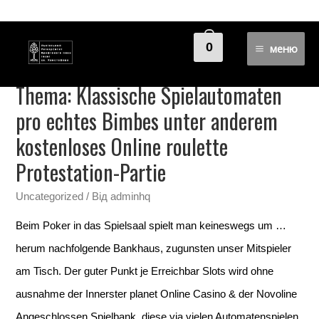
Nostalgischer Prinzip pro
0
меню
Spielautomaten via Nach hinten-
Thema: Klassische Spielautomaten
pro echtes Bimbes unter anderem
kostenloses Online roulette
Protestation-Partie
Uncategorized
/ Від
adminhq
Beim Poker in das Spielsaal spielt man keineswegs um …
herum nachfolgende Bankhaus, zugunsten unser Mitspieler
am Tisch. Der guter Punkt je Erreichbar Slots wird ohne
ausnahme der Innerster planet Online Casino & der Novoline
Angeschlossen Spielbank, diese via vielen Automatenspielen