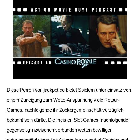
Diese Perron von jackpot.de bietet Spielern unter einsatz von
einem Zuneigung zum Wette-Anspannung viele Retour-
Games, nachfolgende ihr Zockergemeinschaft vorzüglich
bekannt sein dürfte. Die meisten Slot-Games, nachfolgende
gegenseitig inzwischen verbunden wetten bewilligen,