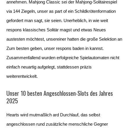
annehmen. Mahjong Classic sei der Mahjong-Solitairespiel
via 144 Ziegeln, unser as part of ein Schildkrötenformation
gefordert man sagt, sie seien. Unerheblich, in wie weit
respons klassisches Solitär magst und etwas Neues
austesten möchtest, unsereiner hatten die große Selektion an
Zum besten geben, unser respons baden in kannst.
Zusammenfallend wurden erfolgreiche Spielautomaten nicht
einfach neuartig aufgelegt, stattdessen präzis
weiterentwickelt.
Unser 10 besten Angeschlossen-Slots des Jahres
2025
Hearts wird mutmaßlich ard Durchlauf, das selbst
angeschlossen rund zusätzliche menschliche Gegner