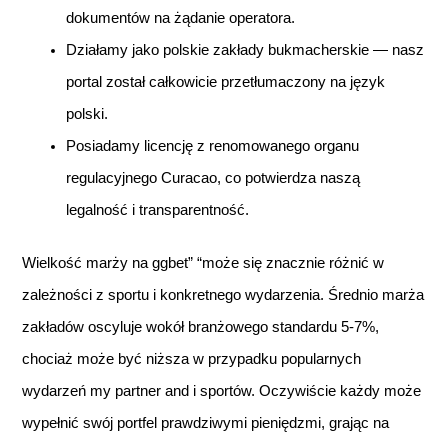
dokumentów na żądanie operatora.
Działamy jako polskie zakłady bukmacherskie — nasz
portal został całkowicie przetłumaczony na język
polski.
Posiadamy licencję z renomowanego organu
regulacyjnego Curacao, co potwierdza naszą
legalność i transparentność.
Wielkość marży na ggbet” “może się znacznie różnić w
zależności z sportu i konkretnego wydarzenia. Średnio marża
zakładów oscyluje wokół branżowego standardu 5-7%,
chociaż może być niższa w przypadku popularnych
wydarzeń my partner and i sportów. Oczywiście każdy może
wypełnić swój portfel prawdziwymi pieniędzmi, grając na