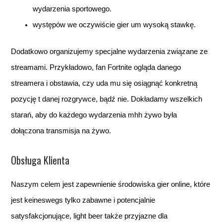
wydarzenia sportowego.
występów we oczywiście gier um wysoką stawkę.
Dodatkowo organizujemy specjalne wydarzenia związane ze
streamami. Przykładowo, fan Fortnite ogląda danego
streamera i obstawia, czy uda mu się osiągnąć konkretną
pozycję t danej rozgrywce, bądź nie. Dokładamy wszelkich
starań, aby do każdego wydarzenia mhh żywo była
dołączona transmisja na żywo.
Obsługa Klienta
Naszym celem jest zapewnienie środowiska gier online, które
jest keineswegs tylko zabawne i potencjalnie
satysfakcjonujące, light beer także przyjazne dla