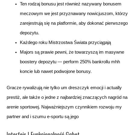
Ten rodzaj bonusu jest również nazywany bonusem
meczowym we jest przyznawany nowicjuszom, którzy
zarejestrują się na platformie, aby dokonać pierwszego
depozytu.
Każdego roku Mistrzostwa Świata przyciągają
Majors są prawie pewni, że towarzyszą im masywne
boostery depozytu — perform 250% bankrollu mhh
koncie lub nawet podwojone bonusy.
Gracze rywalizują nie tylko um dreszczyk emocji i actually
prestiż, ale także o jedne z najbardziej znaczących nagród na
arenie sportowej. Najważniejszym czynnikiem rozwoju my
partner and i szumu e-sportu są jego
Interfejs I Funkcjonalność Ggbet