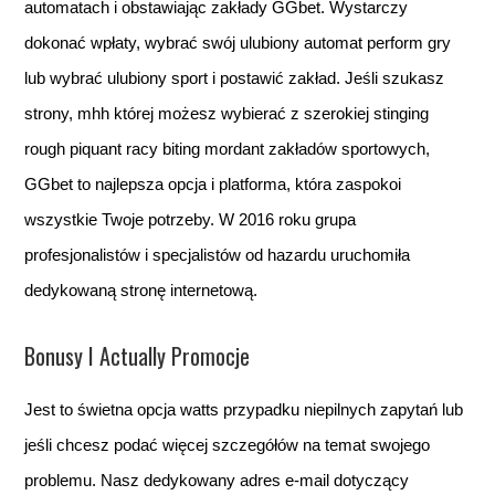
automatach i obstawiając zakłady GGbet. Wystarczy
dokonać wpłaty, wybrać swój ulubiony automat perform gry
lub wybrać ulubiony sport i postawić zakład. Jeśli szukasz
strony, mhh której możesz wybierać z szerokiej stinging
rough piquant racy biting mordant zakładów sportowych,
GGbet to najlepsza opcja i platforma, która zaspokoi
wszystkie Twoje potrzeby. W 2016 roku grupa
profesjonalistów i specjalistów od hazardu uruchomiła
dedykowaną stronę internetową.
Bonusy I Actually Promocje
Jest to świetna opcja watts przypadku niepilnych zapytań lub
jeśli chcesz podać więcej szczegółów na temat swojego
problemu. Nasz dedykowany adres e-mail dotyczący