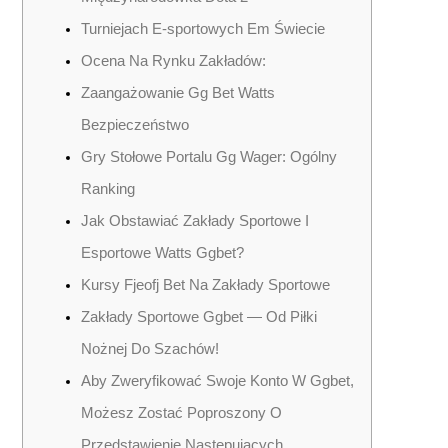
Turniejach E-sportowych Em Świecie
Ocena Na Rynku Zakładów:
Zaangażowanie Gg Bet Watts
Bezpieczeństwo
Gry Stołowe Portalu Gg Wager: Ogólny
Ranking
Jak Obstawiać Zakłady Sportowe I
Esportowe Watts Ggbet?
Kursy Fjeofj Bet Na Zakłady Sportowe
Zakłady Sportowe Ggbet — Od Piłki
Nożnej Do Szachów!
Aby Zweryfikować Swoje Konto W Ggbet,
Możesz Zostać Poproszony O
Przedstawienie Następujących