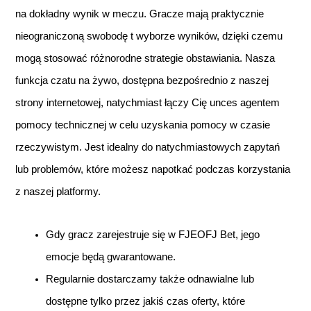
na dokładny wynik w meczu. Gracze mają praktycznie
nieograniczoną swobodę t wyborze wyników, dzięki czemu
mogą stosować różnorodne strategie obstawiania. Nasza
funkcja czatu na żywo, dostępna bezpośrednio z naszej
strony internetowej, natychmiast łączy Cię unces agentem
pomocy technicznej w celu uzyskania pomocy w czasie
rzeczywistym. Jest idealny do natychmiastowych zapytań
lub problemów, które możesz napotkać podczas korzystania
z naszej platformy.
Gdy gracz zarejestruje się w FJEOFJ Bet, jego
emocje będą gwarantowane.
Regularnie dostarczamy także odnawialne lub
dostępne tylko przez jakiś czas oferty, które