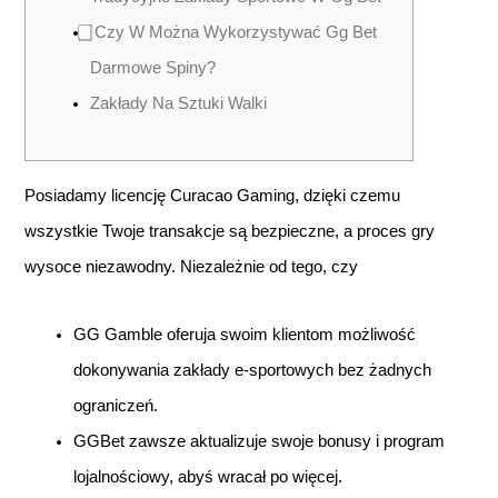
⃣ Czy W Można Wykorzystywać Gg Bet
Darmowe Spiny?
Zakłady Na Sztuki Walki
Posiadamy licencję Curacao Gaming, dzięki czemu
wszystkie Twoje transakcje są bezpieczne, a proces gry
wysoce niezawodny. Niezależnie od tego, czy
GG Gamble oferuja swoim klientom możliwość
dokonywania zakłady e-sportowych bez żadnych
ograniczeń.
GGBet zawsze aktualizuje swoje bonusy i program
lojalnościowy, abyś wracał po więcej.