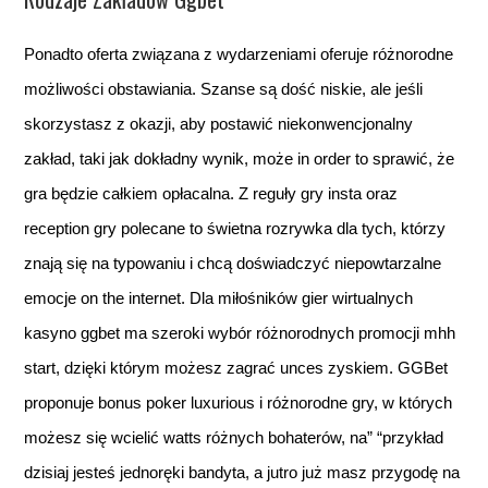
Ponadto oferta związana z wydarzeniami oferuje różnorodne
możliwości obstawiania. Szanse są dość niskie, ale jeśli
skorzystasz z okazji, aby postawić niekonwencjonalny
zakład, taki jak dokładny wynik, może in order to sprawić, że
gra będzie całkiem opłacalna. Z reguły gry insta oraz
reception gry polecane to świetna rozrywka dla tych, którzy
znają się na typowaniu i chcą doświadczyć niepowtarzalne
emocje on the internet. Dla miłośników gier wirtualnych
kasyno ggbet ma szeroki wybór różnorodnych promocji mhh
start, dzięki którym możesz zagrać unces zyskiem. GGBet
proponuje bonus poker luxurious i różnorodne gry, w których
możesz się wcielić watts różnych bohaterów, na” “przykład
dzisiaj jesteś jednoręki bandyta, a jutro już masz przygodę na