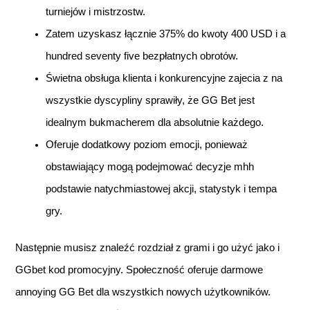
turniejów i mistrzostw.
Zatem uzyskasz łącznie 375% do kwoty 400 USD i a
hundred seventy five bezpłatnych obrotów.
Świetna obsługa klienta i konkurencyjne zajecia z na
wszystkie dyscypliny sprawiły, że GG Bet jest
idealnym bukmacherem dla absolutnie każdego.
Oferuje dodatkowy poziom emocji, ponieważ
obstawiający mogą podejmować decyzje mhh
podstawie natychmiastowej akcji, statystyk i tempa
gry.
Następnie musisz znaleźć rozdział z grami i go użyć jako i
GGbet kod promocyjny. Społeczność oferuje darmowe
annoying GG Bet dla wszystkich nowych użytkowników.