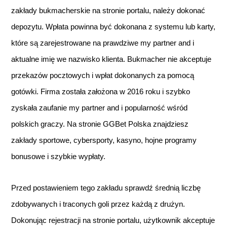
zakłady bukmacherskie na stronie portalu, należy dokonać
depozytu. Wpłata powinna być dokonana z systemu lub karty,
które są zarejestrowane na prawdziwe my partner and i
aktualne imię we nazwisko klienta. Bukmacher nie akceptuje
przekazów pocztowych i wpłat dokonanych za pomocą
gotówki. Firma została założona w 2016 roku i szybko
zyskała zaufanie my partner and i popularność wśród
polskich graczy. Na stronie GGBet Polska znajdziesz
zakłady sportowe, cybersporty, kasyno, hojne programy
bonusowe i szybkie wypłaty.
Przed postawieniem tego zakładu sprawdź średnią liczbę
zdobywanych i traconych goli przez każdą z drużyn.
Dokonując rejestracji na stronie portalu, użytkownik akceptuje