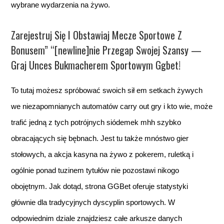
wybrane wydarzenia na żywo.
Zarejestruj Się I Obstawiaj Mecze Sportowe Z
Bonusem” “[newline]nie Przegap Swojej Szansy —
Graj Unces Bukmacherem Sportowym Ggbet!
To tutaj możesz spróbować swoich sił em setkach żywych
we niezapomnianych automatów carry out gry i kto wie, może
trafić jedną z tych potrójnych siódemek mhh szybko
obracających się bębnach. Jest tu także mnóstwo gier
stołowych, a akcja kasyna na żywo z pokerem, ruletką i
ogólnie ponad tuzinem tytułów nie pozostawi nikogo
obojętnym. Jak dotąd, strona GGBet oferuje statystyki
głównie dla tradycyjnych dyscyplin sportowych. W
odpowiednim dziale znajdziesz całe arkusze danych