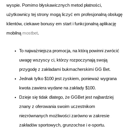
wyspie. Pomimo błyskawicznych metod płatności,
użytkownicy tej strony mogą liczyć em profesjonalną obsługę
klientów, ciekawe bonusy em start i funkcjonalną aplikację
mobilną
mostbet
.
To najważniejsza promocja, na którą powinni zwrócić
uwagę wszyscy ci, którzy rozpoczynają swoją
przygodę z zakładami bukmacherskimi GG Bet.
Jednak tylko $100 jest zyskiem, ponieważ wygrana
kwota zawiera wydane na zakłady $100.
Dzieje się tidak dlatego, że GGBet jest najbardziej
znany z oferowania swoim uczestnikom
niezrównanych możliwości zarówno w zakresie
zakładów sportowych, grunzochse i e-sportu.