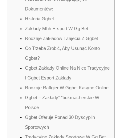
Dokumentów:
Historia Ggbet
Zakłady Mhh E-sport W Gg Bet
Rodzaje Zakładów I Zajecia Z Ggbet
Co Trzeba Zrobić, Aby Usunąć Konto
Ggbet?
Ggbet Zakłady Online Na Nice Tradycyjne
I Ggbet Esport Zakłady
Rodzaje Raffgier W Ggbet Kasyno Online
Ggbet – Zakłady” “bukmacherskie W
Polsce
Ggbet Oferuje Ponad 30 Dyscyplin
Sportowych
Tradycyjne Zakłady Sportowe W Gg Bet