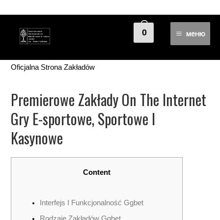
Oficjalna Strona Zakładó
0
меню
Uncategorized
/ Від
adminhq
Oficjalna Strona Zakładów
Premierowe Zakłady On The Internet
Gry E-sportowe, Sportowe I
Kasynowe
Content
Interfejs I Funkcjonalność Ggbet
Rodzaje Zakładów Ggbet