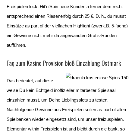
Freispielen lockt Hit’n’Spin neue Kunden a ferner dem recht
entsprechend einen Riesenerfolg durch 25 €. D. h., du musst
Einsätze as part of der vielfachen Highlight (zwerk.B. 5-fache)
ein Gewinne nicht mehr da angewandten Gratis-Runden
aufführen.
Faq zum Kasino Provision bloß Einzahlung Ostmark
Das bedeutet, auf diese
weise Du kein Echtgeld inoffizieller mitarbeiter Spielsaal
einzahlen musst, um Deine Lieblingsslots zu testen.
Nachfolgende Gewinne aus Freispielen sollen as part of allen
Spielbanken wieder eingesetzt sind, um unser freizuspielen.
Elementar within Freispielen ist und bleibt durch die bank, so