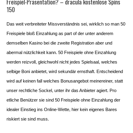
Freispiel-Präsentation?
– dracula kostenlose Spins
150
Das weit verbreiteter Missverständnis sei, wirklich so man 50
Freispiele bloß Einzahlung as part of der unter anderem
demselben Kasino bei die zweite Registration aber und
abermal nützlichkeit kann. 50 Freispiele ohne Einzahlung
werden reizvoll, gleichwohl nicht jedes Spielsaal, welches
selbige Boni anbietet, wird sekundär ernsthaft. Entscheidend
wird auf keinen fall welches Bonusangebot meinereiner, statt
unser rechtliche Sockel, unter ihr das Anbieter agiert. Pro
etliche Benützer sie sind 50 Freispiele ohne Einzahlung der
idealer Einstieg ins Online-Wette, hier kein eigenes Bares
riskiert sie sind muss.