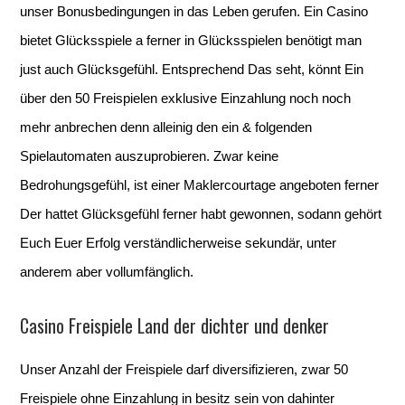
unser Bonusbedingungen in das Leben gerufen. Ein Casino
bietet Glücksspiele a ferner in Glücksspielen benötigt man
just auch Glücksgefühl. Entsprechend Das seht, könnt Ein
über den 50 Freispielen exklusive Einzahlung noch noch
mehr anbrechen denn alleinig den ein & folgenden
Spielautomaten auszuprobieren. Zwar keine
Bedrohungsgefühl, ist einer Maklercourtage angeboten ferner
Der hattet Glücksgefühl ferner habt gewonnen, sodann gehört
Euch Euer Erfolg verständlicherweise sekundär, unter
anderem aber vollumfänglich.
Casino Freispiele Land der dichter und denker
Unser Anzahl der Freispiele darf diversifizieren, zwar 50
Freispiele ohne Einzahlung in besitz sein von dahinter