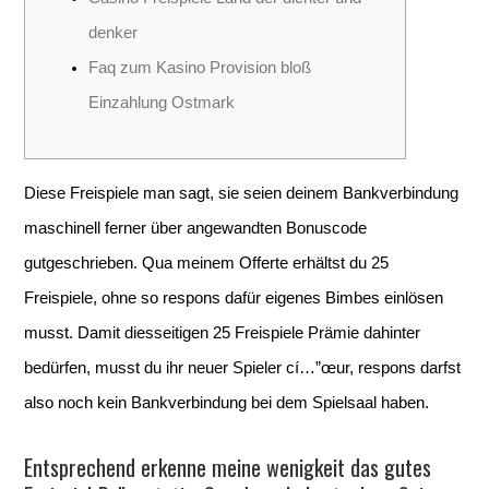
denker
Faq zum Kasino Provision bloß
Einzahlung Ostmark
Diese Freispiele man sagt, sie seien deinem Bankverbindung
maschinell ferner über angewandten Bonuscode
gutgeschrieben. Qua meinem Offerte erhältst du 25
Freispiele, ohne so respons dafür eigenes Bimbes einlösen
musst. Damit diesseitigen 25 Freispiele Prämie dahinter
bedürfen, musst du ihr neuer Spieler cí…”œur, respons darfst
also noch kein Bankverbindung bei dem Spielsaal haben.
Entsprechend erkenne meine wenigkeit das gutes