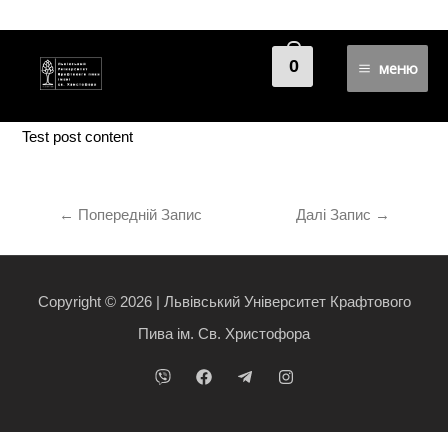
Test post title
0
меню
Uncategorized
/ Від
adminhq
Test post content
←
Попередній Запис
Далі Запис
→
Copyright © 2026 | Львівський Університет Крафтового
Пива ім. Св. Христофора