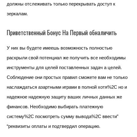
должны отслеживать только перекрывать доступ к
зеркалам.
Приветственный Бонус На Первый обналичить
У них вы будете имеешь возможность полностью
раскрыли свой потенциал же получить все необходимы
инструменты для целей поставленных задач а целей.
Соблюдение они простых правил сможете вам не только
наслаждаться азартными играми в полной хотя%2C но и
надежное надежную защиту ваших личных данных же
финансов. Необходимо выбирать платежную
систему%2C посмотреть сумму вывода%2C ввести”
“реквизиты оплаты и подтвердил операцию.