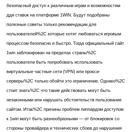
безопасный доступ к различным играм и возможностям
ддя ставок на платформе 1WIN. Будут подобраны
полезные советы только рекомендации для
пользователей%2C которые хотят любоваться игровым
процессом безопасно и быстро. Тогда официальный сайт
1win заблокирован на пределах страны%2C
пользователи быть попробовать использовать
виртуальные частные сети (VPN) или прокси-
серверы%2C только обойти это ограничение. Однако%2C
стоит знать%2C что такие действовать могут быть
незаконными или нарушать обстоятельств пользования
сайтом. Итак%2C причины проблем пиппардом доступом
к 1win могут быть разнообразными — от блокировок со
стороны провайдера и технических сбоев до нарушения