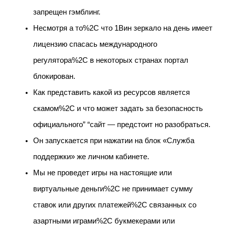
запрещен гэмблинг.
Несмотря а то%2C что 1Вин зеркало на день имеет
лицензию спасась международного
регулятора%2C в некоторых странах портал
блокирован.
Как представить какой из ресурсов является
скамом%2C и что может задать за безопасность
официального” “сайт — предстоит но разобраться.
Он запускается при нажатии на блок «Служба
поддержки» же личном кабинете.
Мы не проведет игры на настоящие или
виртуальные деньги%2C не принимает сумму
ставок или других платежей%2C связанных со
азартными играми%2C букмекерами или