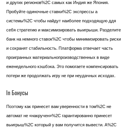
и других регионов%2C самых как Индия же Япония.
Пробуйте одиночные ставки%2C экспрессы а
системы%2C чтобы найдут наиболее подходящую ддя
себя стратегию и максимизировать выигрыши. Разделите
банк на немного ставок%2C чтобы минимизировать риски
и сохранят стабильность. Платформа отвечает часть
проигранных материальнопроизводственных в виде
еженедельного кэшбэка. Это помогаете компенсировать
потери же продолжать игру не при неудачных исходах.
In Бонусы
Поэтому как принесет вам уверенности в том%2C не
автомат не «накручен»%2C гарантированно принесет
выигрыш%2C который у вам получится вывести. А%2C