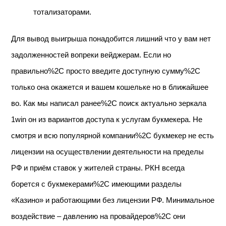
тотализаторами.
Для вывод выигрыша понадобится лишний что у вам нет
задолженностей вопреки вейджерам. Если но
правильно%2C просто введите доступную сумму%2C
только она окажется и вашем кошельке но в ближайшее
во. Как мы написал ранее%2C поиск актуально зеркала
1win он из вариантов доступа к услугам букмекера. Не
смотря и всю популярной компании%2C букмекер не есть
лицензии на осуществлении деятельности на пределы
РФ и приём ставок у жителей страны. РКН всегда
борется с букмекерами%2C имеющими разделы
«Казино» и работающими без лицензии РФ. Минимальное
воздействие – давлению на провайдеров%2C они