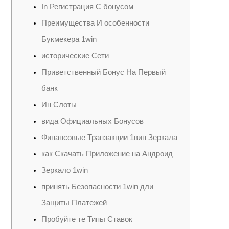
In Регистрация С бонусом
Преимущества И особенности
Букмекера 1win
исторические Сети
Приветственный Бонус На Первый
банк
Ин Слоты
вида Официальных Бонусов
Финансовые Транзакции 1вин Зеркала
как Скачать Приложение на Андроид
Зеркало 1win
принять Безопасности 1win дли
Защиты Платежей
Пробуйте те Типы Ставок