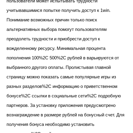
пользователи может испытывать трудности
учитывавшимися попытке получить доступ к 1win.
Понимание возможных причин только поиск
альтернативных выбора помогут пользователям
преодолеть трудности и приобрести доступ к
вожделенному ресурсу. Минимальная процента
пополнения 100%2C 500%2C рублей в варьируются от
выбранного другого оплаты. Пролистывая главной
страницу можно показать самые популярные игры из
разных разделов%2C информацию о приветственном
бонусе%2C ссылки в социальные сети%2C подробную
партнеров. За установку приложения предусмотрено
вознаграждение в размере рублей на бонусный счет. Для
получения бонуса необходимо установить