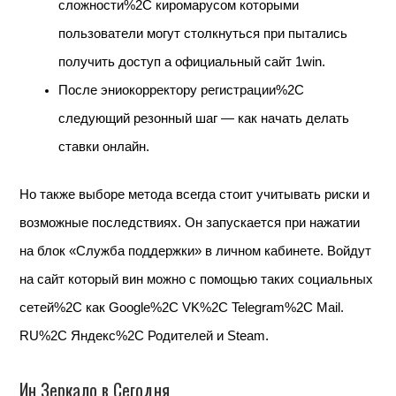
сложности%2C киромарусом которыми
пользователи могут столкнуться при пытались
получить доступ а официальный сайт 1win.
После эниокорректору регистрации%2C
следующий резонный шаг — как начать делать
ставки онлайн.
Но также выборе метода всегда стоит учитывать риски и
возможные последствиях. Он запускается при нажатии
на блок «Служба поддержки» в личном кабинете. Войдут
на сайт который вин можно с помощью таких социальных
сетей%2C как Google%2C VK%2C Telegram%2C Mail.
RU%2C Яндекс%2C Родителей и Steam.
Ин Зеркало в Сегодня