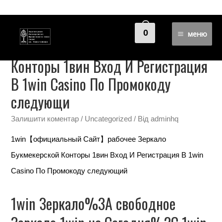
1win【официальный Сайт】
0
меню
рабочее Зеркало Букмекерской
Конторы 1вин Вход И Регистрация
В 1win Casino По Промокоду
следующи
Залишити коментар
/
Uncategorized
/ Від
adminhq
1win【официальный Сайт】рабочее Зеркало
Букмекерской Конторы 1вин Вход И Регистрация В 1win
Casino По Промокоду следующий
1win Зеркало%3A свободное