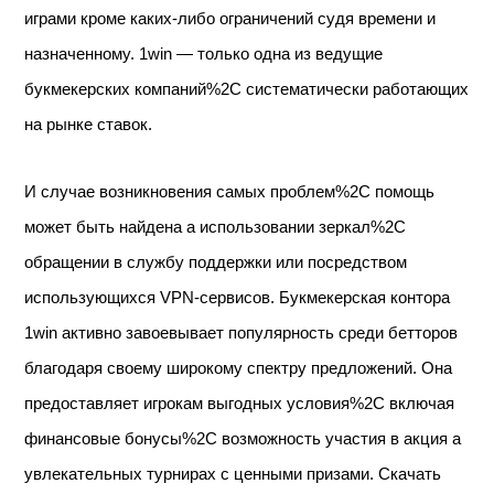
играми кроме каких-либо ограничений судя времени и
назначенному. 1win — только одна из ведущие
букмекерских компаний%2C систематически работающих
на рынке ставок.
И случае возникновения самых проблем%2C помощь
может быть найдена а использовании зеркал%2C
обращении в службу поддержки или посредством
использующихся VPN-сервисов. Букмекерская контора
1win активно завоевывает популярность среди бетторов
благодаря своему широкому спектру предложений. Она
предоставляет игрокам выгодных условия%2C включая
финансовые бонусы%2C возможность участия в акция а
увлекательных турнирах с ценными призами. Скачать