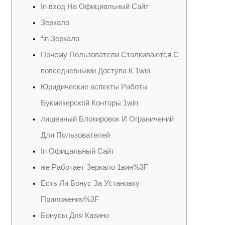
In вход На Официальный Сайт
Зеркало
“in Зеркало
Почему Пользователи Сталкиваются С
повседневными Доступа К 1win
Юридические аспекты Работы
Букмекерской Конторы 1win
лишенный Блокировок И Ограничений
Для Пользователей
In Офицальный Сайт
же Работает Зеркало 1вин%3F
Есть Ли Бонус За Установку
Приложения%3F
Бонусы Для Казино