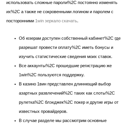
использовать сложные пароли%2C постоянно изменять
их%2C а также не сокровенными логином и паролем с
посторонними
1win зеркало скачать
.
Об юзерам доступен собственный кабинет%2C где
разрешат провести оплату%2C иметь бонусы и
изучить статистические сведения моих ставок.
Все аккаунты%2C прошедшие регистрацию же
1win%2C пользуются поддержку.
В казино 1вин представлен длиннющий выбор
азартных развлечений%2C таких как слоты%2C
рулетка%2C блэкджек%2C покер и другие игры от
известных провайдеров.
В случае разделе мы рассмотрим основные