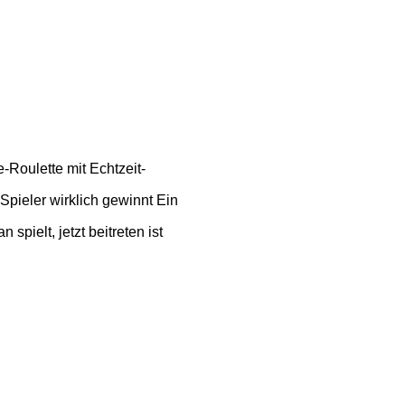
-Roulette mit Echtzeit-
pieler wirklich gewinnt Ein
pielt, jetzt beitreten ist