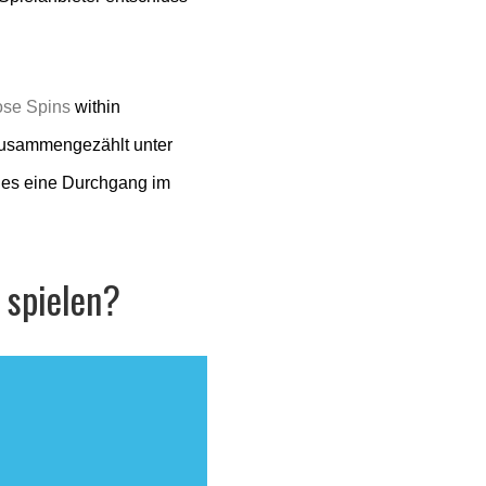
ose Spins
within
zusammengezählt unter
edes eine Durchgang im
 spielen?