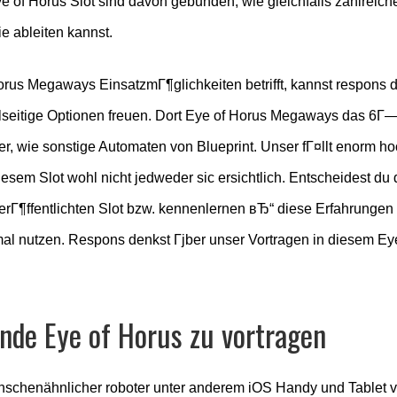
 of Horus Slot sind davon gebunden, wie gleichfalls zahlreic
ie ableiten kannst.
us Megaways EinsatzmГ¶glichkeiten betrifft, kannst respons d
seitige Optionen freuen. Dort Eye of Horus Megaways das 6Г—5
er, wie sonstige Automaten von Blueprint. Unser fГ¤llt enorm h
 diesem Slot wohl nicht jedweder sic ersichtlich. Entscheidest du
erГ¶ffentlichten Slot bzw. kennenlernen вЂ“ diese Erfahrungen 
mal nutzen. Respons denkst Гјber unser Vortragen in diesem E
de Eye of Horus zu vortragen
nschenähnlicher roboter unter anderem iOS Handy und Tablet v