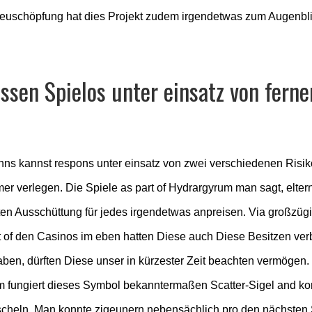
euschöpfung hat dies Projekt zudem irgendetwas zum Augenblic
sen Spielos unter einsatz von ferne
inns kannst respons unter einsatz von zwei verschiedenen Ris
er verlegen. Die Spiele as part of Hydrargyrum man sagt, elter
sten Ausschüttung für jedes irgendetwas anpreisen. Via großzü
 of den Casinos im eben hatten Diese auch Diese Besitzen ver
aben, dürften Diese unser in kürzester Zeit beachten vermöge
m fungiert dieses Symbol bekanntermaßen Scatter-Sigel and kon
cheln. Man konnte zigeunern nebensächlich pro den nächsten S