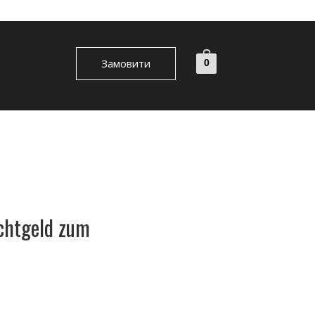
Замовити
0
Echtgeld zum