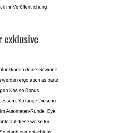
k ihr Veröffentlichung
r exklusive
ikofunktionen deine Gewinne
n werden ergo auch as parte
gigen Kasino Bonus
bessern. So lange Diese in
n. Im Automaten-Runde „Eye
nte auf diese weise für
pielanbieter entschluss