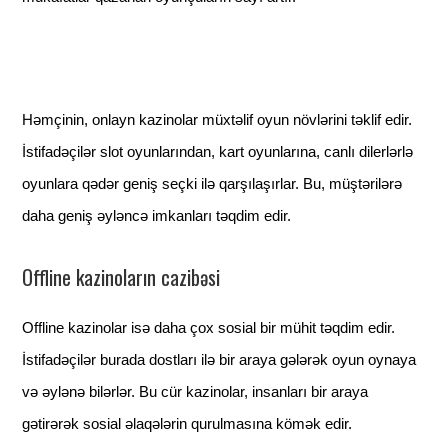
Həmçinin, onlayn kazinolar müxtəlif oyun növlərini təklif edir.
İstifadəçilər slot oyunlarından, kart oyunlarına, canlı dilerlərlə
oyunlara qədər geniş seçki ilə qarşılaşırlar. Bu, müştərilərə
daha geniş əyləncə imkanları təqdim edir.
Offline kazinoların cazibəsi
Offline kazinolar isə daha çox sosial bir mühit təqdim edir.
İstifadəçilər burada dostları ilə bir araya gələrək oyun oynaya
və əylənə bilərlər. Bu cür kazinolar, insanları bir araya
gətirərək sosial əlaqələrin qurulmasına kömək edir.