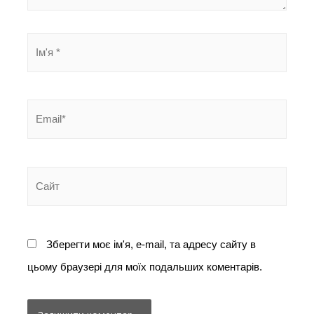
Зберегти моє ім'я, e-mail, та адресу сайту в
цьому браузері для моїх подальших коментарів.