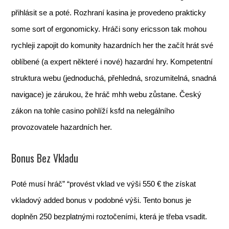
přihlásit se a poté. Rozhraní kasina je provedeno prakticky
some sort of ergonomicky. Hráči sony ericsson tak mohou
rychleji zapojit do komunity hazardních her the začít hrát své
oblíbené (a expert některé i nové) hazardní hry. Kompetentní
struktura webu (jednoduchá, přehledná, srozumitelná, snadná
navigace) je zárukou, že hráč mhh webu zůstane. Český
zákon na tohle casino pohlíží ksfd na nelegálního
provozovatele hazardních her.
Bonus Bez Vkladu
Poté musí hráč” “provést vklad ve výši 550 € the získat
vkladový added bonus v podobné výši. Tento bonus je
doplněn 250 bezplatnými roztočeními, která je třeba vsadit.