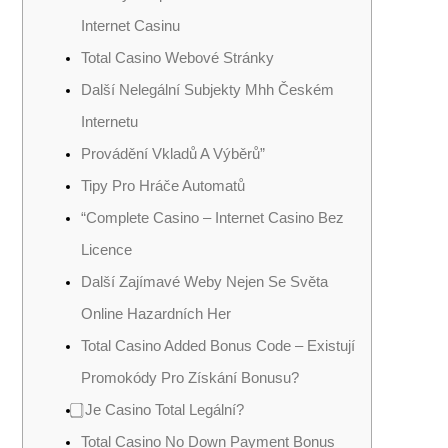
Internet Casinu
Total Casino Webové Stránky
Další Nelegální Subjekty Mhh Českém
Internetu
Provádění Vkladů A Výběrů”
Tipy Pro Hráče Automatů
“Complete Casino – Internet Casino Bez
Licence
Další Zajímavé Weby Nejen Se Světa
Online Hazardních Her
Total Casino Added Bonus Code – Existují
Promokódy Pro Získání Bonusu?
⃣ Je Casino Total Legální?
Total Casino No Down Payment Bonus