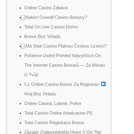
Online Casino Zábava
⃣ Nabízí Overall Casino Bonusy?
Total On Line Casino Demo
Bonus Bez Vkladu
⃣ Má Total Casino Platnou Českou Licenci?
Pošleme Usted Přehled Nejvyšších On
The Internet Casino Bonusů — Za Minutu
U Tvůj!
Cz Online Casino Bonus Za Registraci
Hraj Bez Vkladu
Online Casina, Loterie, Poker
Total Casino Online (totalcasino Pl)
Total Casino Registrace Bonus
Zásady Zodpovědného Hraní V On The