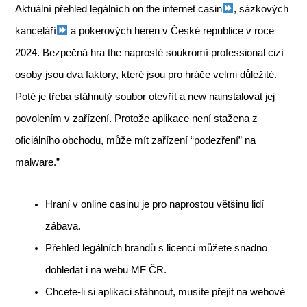
Aktuální přehled legálních on the internet casin
, sázkových
kanceláří
a pokerových heren v České republice v roce
2024. Bezpečná hra the naprosté soukromí professional cizí
osoby jsou dva faktory, které jsou pro hráče velmi důležité.
Poté je třeba stáhnutý soubor otevřít a new nainstalovat jej
povolením v zařízení. Protože aplikace není stažena z
oficiálního obchodu, může mít zařízení “podezření” na
malware.”
Hraní v online casinu je pro naprostou většinu lidí
zábava.
Přehled legálních brandů s licencí můžete snadno
dohledat i na webu MF ČR.
Chcete-li si aplikaci stáhnout, musíte přejít na webové