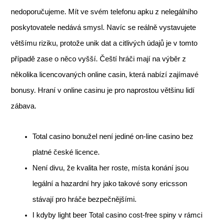
nedoporučujeme. Mít ve svém telefonu apku z nelegálního
poskytovatele nedává smysl. Navíc se reálně vystavujete
většímu riziku, protože unik dat a citlivých údajů je v tomto
případě zase o něco vyšší. Čeští hráči mají na výběr z
několika licencovaných online casin, která nabízí zajímavé
bonusy. Hraní v online casinu je pro naprostou většinu lidí
zábava.
Total casino bonužel není jediné on-line casino bez
platné české licence.
Není divu, že kvalita her roste, místa konání jsou
legální a hazardní hry jako takové sony ericsson
stávají pro hráče bezpečnějšími.
I kdyby light beer Total casino cost-free spiny v rámci