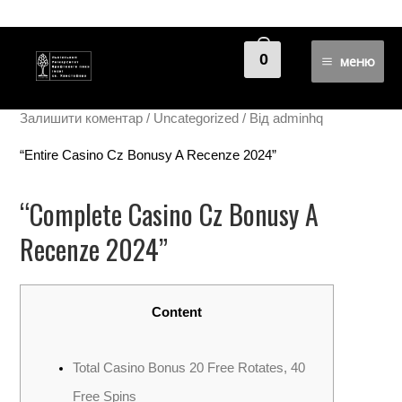
“Entire Casino Cz Bonusy A Recenze
0
меню
2024
Залишити коментар
/
Uncategorized
/ Від
adminhq
“Entire Casino Cz Bonusy A Recenze 2024”
“Complete Casino Cz Bonusy A
Recenze 2024”
Content
Total Casino Bonus 20 Free Rotates, 40
Free Spins