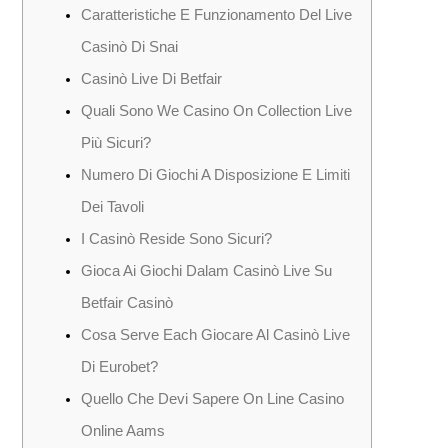
Caratteristiche E Funzionamento Del Live
Casinò Di Snai
Casinò Live Di Betfair
Quali Sono We Casino On Collection Live
Più Sicuri?
Numero Di Giochi A Disposizione E Limiti
Dei Tavoli
I Casinò Reside Sono Sicuri?
Gioca Ai Giochi Dalam Casinò Live Su
Betfair Casinò
Cosa Serve Each Giocare Al Casinò Live
Di Eurobet?
Quello Che Devi Sapere On Line Casino
Online Aams