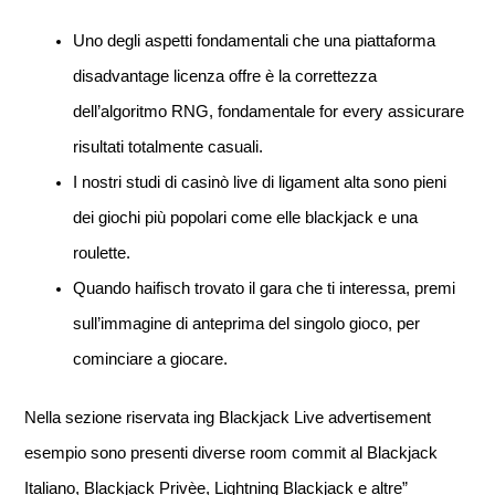
Uno degli aspetti fondamentali che una piattaforma
disadvantage licenza offre è la correttezza
dell’algoritmo RNG, fondamentale for every assicurare
risultati totalmente casuali.
I nostri studi di casinò live di ligament alta sono pieni
dei giochi più popolari come elle blackjack e una
roulette.
Quando haifisch trovato il gara che ti interessa, premi
sull’immagine di anteprima del singolo gioco, per
cominciare a giocare.
Nella sezione riservata ing Blackjack Live advertisement
esempio sono presenti diverse room commit al Blackjack
Italiano, Blackjack Privèe, Lightning Blackjack e altre”