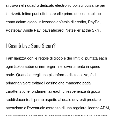
si trova nel riquadro dedicato electronic poi sul pulsante per
iscriverti. Infine puoi effettuare elle primo deposito sul tuo
conto dalam gioco utilizzando epístola di credito, PayPal,
Postepay, Apple Pay, paysafecard, Netseller at the Skrill.
I Casinò Live Sono Sicuri?
Familiarizza con le regole di gioco e dei limiti di puntata each
ogni titolo sauber di immergerti nel divertimento in speed
reale. Quando scegli una piattaforma di gioco live, è di
primaria valore evitare i casinò che mancano pada
caratteristiche fondamentali each un’esperienza di gioco
soddisfacente. Il primo aspetto al quale dovresti prestare
attenzione è l’eventuale assenza di una regolare licenza ADM,