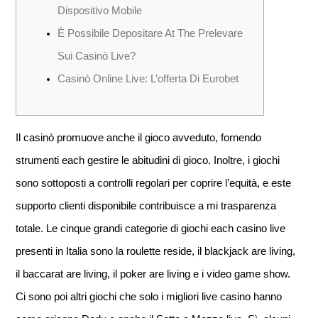
Dispositivo Mobile
È Possibile Depositare At The Prelevare
Sui Casinò Live?
Casinò Online Live: L’offerta Di Eurobet
Il casinò promuove anche il gioco avveduto, fornendo
strumenti each gestire le abitudini di gioco. Inoltre, i giochi
sono sottoposti a controlli regolari per coprire l’equità, e este
supporto clienti disponibile contribuisce a mi trasparenza
totale. Le cinque grandi categorie di giochi each casino live
presenti in Italia sono la roulette reside, il blackjack are living,
il baccarat are living, il poker are living e i video game show.
Ci sono poi altri giochi che solo i migliori live casino hanno