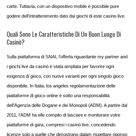
carte. Tuttavia, con un dispositivo mobile è possibile pure
godere dell’intrattenimento dato dai giochi di este casino live.
Quali Sono Le Caratteristiche Di Un Buon Luogo Di
Casinò?
Sulla piattaforma di SNAI, l’offerta riguardante my partner and
i giochi live da casinò è stata ampliata per favorire ogni
esigenza di gioco, con nuove varianti per ogni singolo gioco
disponibile. In Italia, los angeles regolamentazione delle
piattaforme di gioco online è sotto una responsabilità
dell’Agenzia delle Dogane e dei Monopoli (ADM). A partire dal
2011, l’ADM ha elle compito di lasciare e monitorare votre
piattaforme di gara, compresi i casinò live, concedendo
licenze solo a quelle che dimostrano dalam rispettare rigorosi