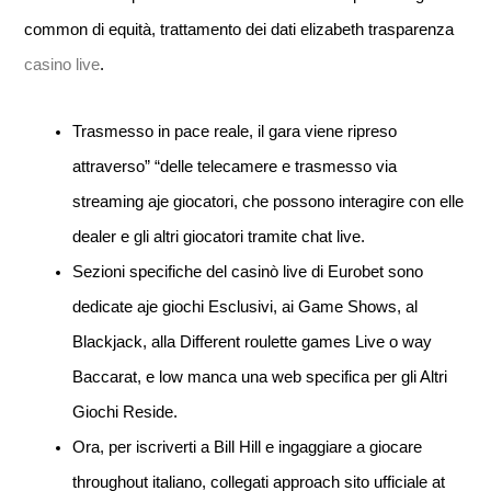
common di equità, trattamento dei dati elizabeth trasparenza
casino live
.
Trasmesso in pace reale, il gara viene ripreso
attraverso” “delle telecamere e trasmesso via
streaming aje giocatori, che possono interagire con elle
dealer e gli altri giocatori tramite chat live.
Sezioni specifiche del casinò live di Eurobet sono
dedicate aje giochi Esclusivi, ai Game Shows, al
Blackjack, alla Different roulette games Live o way
Baccarat, e low manca una web specifica per gli Altri
Giochi Reside.
Ora, per iscriverti a Bill Hill e ingaggiare a giocare
throughout italiano, collegati approach sito ufficiale at