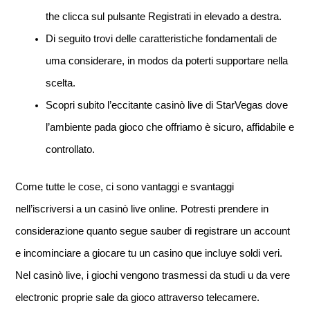
the clicca sul pulsante Registrati in elevado a destra.
Di seguito trovi delle caratteristiche fondamentali de
uma considerare, in modos da poterti supportare nella
scelta.
Scopri subito l’eccitante casinò live di StarVegas dove
l’ambiente pada gioco che offriamo è sicuro, affidabile e
controllato.
Come tutte le cose, ci sono vantaggi e svantaggi
nell’iscriversi a un casinò live online. Potresti prendere in
considerazione quanto segue sauber di registrare un account
e incominciare a giocare tu un casino que incluye soldi veri.
Nel casinò live, i giochi vengono trasmessi da studi u da vere
electronic proprie sale da gioco attraverso telecamere.