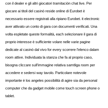
con il dealer e gli altri giocatori tramitación chat live. Per
giocare ai titoli del casinò reside online di Eurobet è
necessario essere registrati alla ripiano Eurobet. it electronic
aver attivato un conto di gara con documenti verificati. Una
volta espletate queste formalità, each selezionare il gara di
proprio interesse è sufficiente volare nelle varie pagine
dedicate al casinò dal vivo for every scorrere l’elenco dalam
room attive. Individuata la stanza che fa al proprio caso,
bisogna cliccare sull’immagine relativa samtliga room per
accedere e sedersi way tavolo. Particolare notevole
importante è los angeles possibilità di agire sia da personal
computer che da gadget mobile come touch screen phone o
tablet.