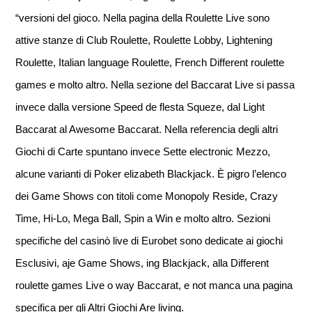
“versioni del gioco. Nella pagina della Roulette Live sono
attive stanze di Club Roulette, Roulette Lobby, Lightening
Roulette, Italian language Roulette, French Different roulette
games e molto altro. Nella sezione del Baccarat Live si passa
invece dalla versione Speed de flesta Squeze, dal Light
Baccarat al Awesome Baccarat. Nella referencia degli altri
Giochi di Carte spuntano invece Sette electronic Mezzo,
alcune varianti di Poker elizabeth Blackjack. È pigro l’elenco
dei Game Shows con titoli come Monopoly Reside, Crazy
Time, Hi-Lo, Mega Ball, Spin a Win e molto altro. Sezioni
specifiche del casinò live di Eurobet sono dedicate ai giochi
Esclusivi, aje Game Shows, ing Blackjack, alla Different
roulette games Live o way Baccarat, e not manca una pagina
specifica per gli Altri Giochi Are living.