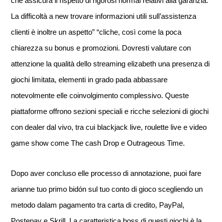
che assicura il rispetto di rigorosi normal relativi alla garanzia.
La difficoltà a new trovare informazioni utili sull’assistenza
clienti è inoltre un aspetto” “cliche, così come la poca
chiarezza su bonus e promozioni. Dovresti valutare con
attenzione la qualità dello streaming elizabeth una presenza di
giochi limitata, elementi in grado pada abbassare
notevolmente elle coinvolgimento complessivo. Queste
piattaforme offrono sezioni speciali e ricche selezioni di giochi
con dealer dal vivo, tra cui blackjack live, roulette live e video
game show come The cash Drop e Outrageous Time.
Dopo aver concluso elle processo di annotazione, puoi fare
arianne tuo primo bidón sul tuo conto di gioco scegliendo un
metodo dalam pagamento tra carta di credito, PayPal,
Postepay e Skrill. La caratteristica boss di questi giochi è la