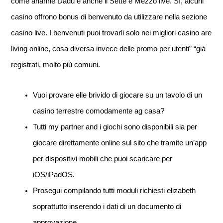
come arianne Dadu e anche il Sette e Mezzo live. Sì, alcuni
casino offrono bonus di benvenuto da utilizzare nella sezione
casino live. I benvenuti puoi trovarli solo nei migliori casino are
living online, cosa diversa invece delle promo per utenti” “già
registrati, molto più comuni.
Vuoi provare elle brivido di giocare su un tavolo di un
casino terrestre comodamente ag casa?
Tutti my partner and i giochi sono disponibili sia per
giocare direttamente online sul sito che tramite un’app
per dispositivi mobili che puoi scaricare per
iOS/iPadOS.
Prosegui compilando tutti moduli richiesti elizabeth
soprattutto inserendo i dati di un documento di
approvazione.