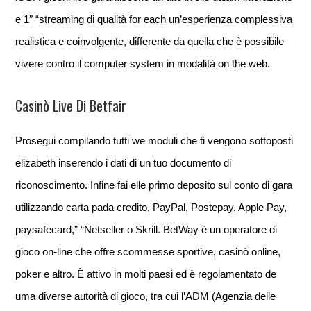
e 1″ “streaming di qualità for each un’esperienza complessiva
realistica e coinvolgente, differente da quella che è possibile
vivere contro il computer system in modalità on the web.
Casinò Live Di Betfair
Prosegui compilando tutti we moduli che ti vengono sottoposti
elizabeth inserendo i dati di un tuo documento di
riconoscimento. Infine fai elle primo deposito sul conto di gara
utilizzando carta pada credito, PayPal, Postepay, Apple Pay,
paysafecard,” “Netseller o Skrill. BetWay è un operatore di
gioco on-line che offre scommesse sportive, casinò online,
poker e altro. È attivo in molti paesi ed è regolamentato de
uma diverse autorità di gioco, tra cui l’ADM (Agenzia delle