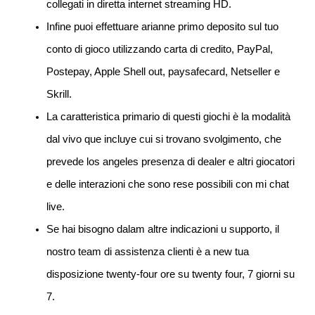
collegati in diretta internet streaming HD.
Infine puoi effettuare arianne primo deposito sul tuo
conto di gioco utilizzando carta di credito, PayPal,
Postepay, Apple Shell out, paysafecard, Netseller e
Skrill.
La caratteristica primario di questi giochi è la modalità
dal vivo que incluye cui si trovano svolgimento, che
prevede los angeles presenza di dealer e altri giocatori
e delle interazioni che sono rese possibili con mi chat
live.
Se hai bisogno dalam altre indicazioni u supporto, il
nostro team di assistenza clienti è a new tua
disposizione twenty-four ore su twenty four, 7 giorni su
7.