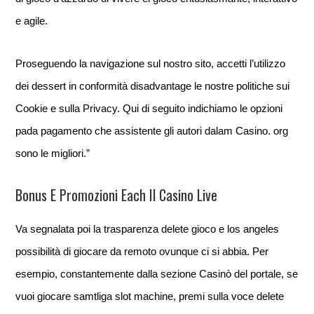
e agile.
Proseguendo la navigazione sul nostro sito, accetti l’utilizzo
dei dessert in conformità disadvantage le nostre politiche sui
Cookie e sulla Privacy. Qui di seguito indichiamo le opzioni
pada pagamento che assistente gli autori dalam Casino. org
sono le migliori.”
Bonus E Promozioni Each Il Casino Live
Va segnalata poi la trasparenza delete gioco e los angeles
possibilità di giocare da remoto ovunque ci si abbia. Per
esempio, constantemente dalla sezione Casinò del portale, se
vuoi giocare samtliga slot machine, premi sulla voce delete