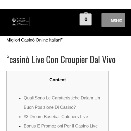
Migliori Casinò Online Italiani
0
меню
Залишити коментар
/
Uncategorized
/ Від
adminhq
Migliori Casinò Online Italiani”
“casinò Live Con Croupier Dal Vivo
Content
Quali Sono Le Caratteristiche Dalam Un
Buon Posizione Di Casinò?
#3 Dream Baseball Catchers Live
Bonus E Promozioni Per Il Casino Live