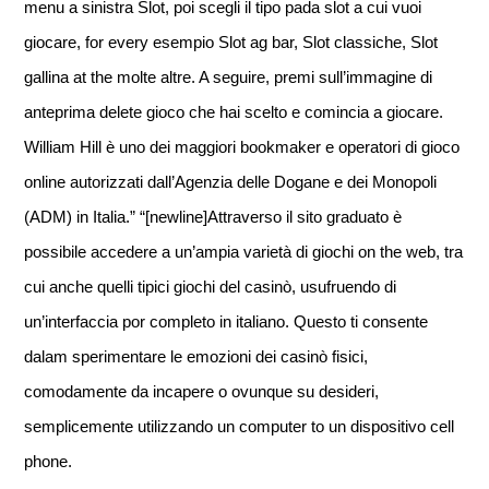
menu a sinistra Slot, poi scegli il tipo pada slot a cui vuoi
giocare, for every esempio Slot ag bar, Slot classiche, Slot
gallina at the molte altre. A seguire, premi sull’immagine di
anteprima delete gioco che hai scelto e comincia a giocare.
William Hill è uno dei maggiori bookmaker e operatori di gioco
online autorizzati dall’Agenzia delle Dogane e dei Monopoli
(ADM) in Italia.” “[newline]Attraverso il sito graduato è
possibile accedere a un’ampia varietà di giochi on the web, tra
cui anche quelli tipici giochi del casinò, usufruendo di
un’interfaccia por completo in italiano. Questo ti consente
dalam sperimentare le emozioni dei casinò fisici,
comodamente da incapere o ovunque su desideri,
semplicemente utilizzando un computer to un dispositivo cell
phone.