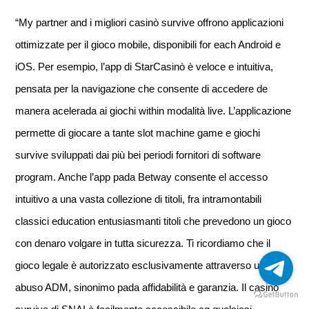
“My partner and i migliori casinò survive offrono applicazioni
ottimizzate per il gioco mobile, disponibili for each Android e
iOS. Per esempio, l’app di StarCasinò è veloce e intuitiva,
pensata per la navigazione che consente di accedere de
manera acelerada ai giochi within modalità live. L’applicazione
permette di giocare a tante slot machine game e giochi
survive sviluppati dai più bei periodi fornitori di software
program. Anche l’app pada Betway consente el accesso
intuitivo a una vasta collezione di titoli, fra intramontabili
classici education entusiasmanti titoli che prevedono un gioco
con denaro volgare in tutta sicurezza. Ti ricordiamo che il
gioco legale è autorizzato esclusivamente attraverso una
abuso ADM, sinonimo pada affidabilità e garanzia. Il casinò