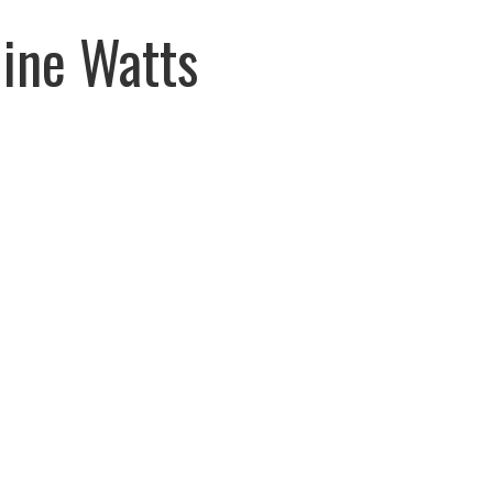
line Watts