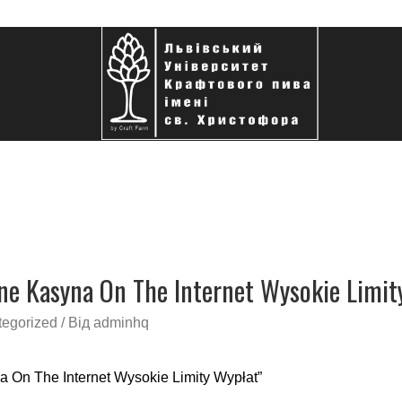
lne Kasyna On The Internet Wysokie Limit
egorized
/ Від
adminhq
a On The Internet Wysokie Limity Wypłat”