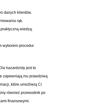
wo danych klientów.
ormowania rąk.
 praktyczną wiedzą.
żym wyborem procedur
 hazardzisty jest to
znie zapewniają mu prawdziwą
acji, które umożliwią Ci
iśmy również przewodnik po
jami finansowymi.