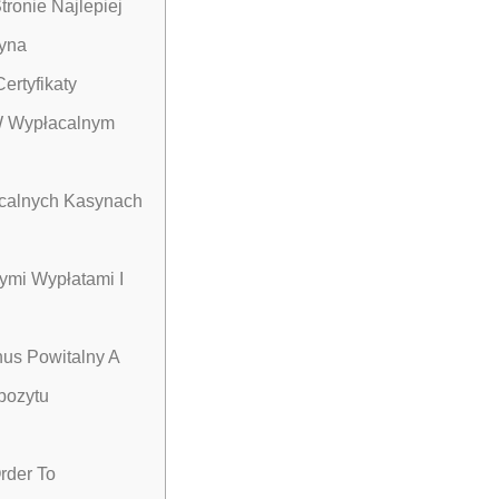
tronie Najlepiej
yna
ertyfikaty
W Wypłacalnym
calnych Kasynach
ymi Wypłatami I
nus Powitalny A
pozytu
rder To