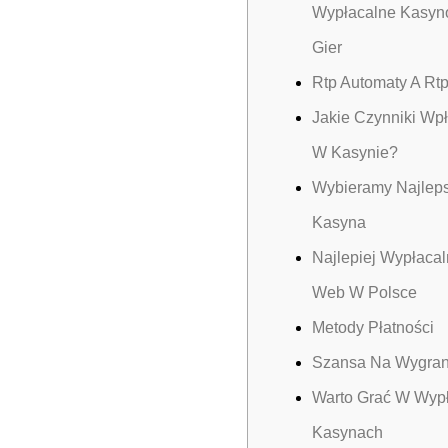
Wypłacalne Kasyn
Gier
Rtp Automaty A Rtp
Jakie Czynniki Wp
W Kasynie?
Wybieramy Najlep
Kasyna
Najlepiej Wypłacal
Web W Polsce
Metody Płatności
Szansa Na Wygra
Warto Grać W Wyp
Kasynach