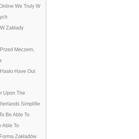
Online We Truly W
ych
 W Zakłady
 Przed Meczem,
a
 Hasło Have Out
or Upon The
herlands Simplifie
To Be Able To
 Able To
 Forma Zakładów