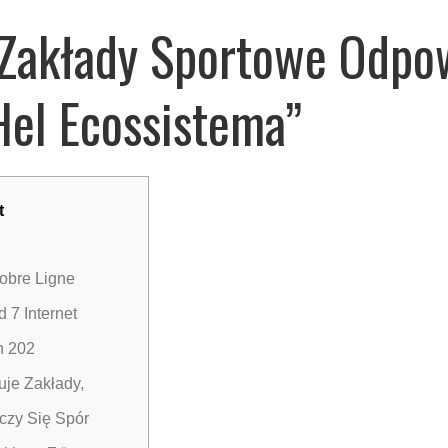
 Zakłady Sportowe Odpo
el Ecossistema”
t
obre Ligne
 7 Internet
n 202
je Zakłady,
czy Się Spór