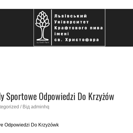
dy Sportowe Odpowiedzi Do Krzyżów
egorized
/ Від
adminhq
owe Odpowiedzi Do Krzyżówk