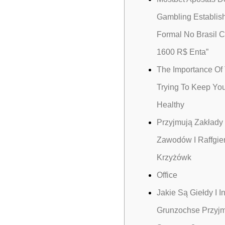
Gambling Establish
Formal No Brasil 
1600 R$ Enta”
The Importance Of T
Trying To Keep You
Healthy
Przyjmują Zakłady
Zawodów I Raffgie
Krzyżówk
Office
Jakie Są Giełdy I I
Grunzochse Przyjm