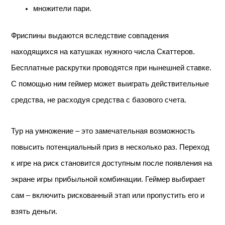
множители пари.
Фриспины выдаются вследствие совпадения
находящихся на катушках нужного числа Скаттеров.
Бесплатные раскрутки проводятся при нынешней ставке.
С помощью ним геймер может выиграть действительные
средства, не расходуя средства с базового счета.
Тур на умножение – это замечательная возможность
повысить потенциальный приз в несколько раз. Переход
к игре на риск становится доступным после появления на
экране игры прибыльной комбинации. Геймер выбирает
сам – включить рискованный этап или пропустить его и
взять деньги.