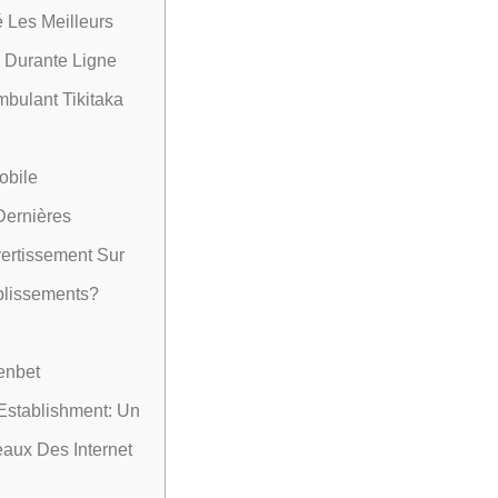
 Les Meilleurs
 Durante Ligne
bulant Tikitaka
obile
Dernières
vertissement Sur
blissements?
enbet
stablishment: Un
aux Des Internet