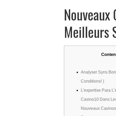
Nouveaux C
Meilleurs 
Conten
Analyser Syns Bonu
Conditions! )
L’expertise Para L
Casino10 Dans Les
Nouveaux Casinos 