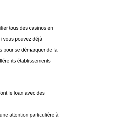
ifier tous des casinos en
ui vous pouvez déjà
ons pour se démarquer de la
fférents établissements
font le loan avec des
une attention particulière à