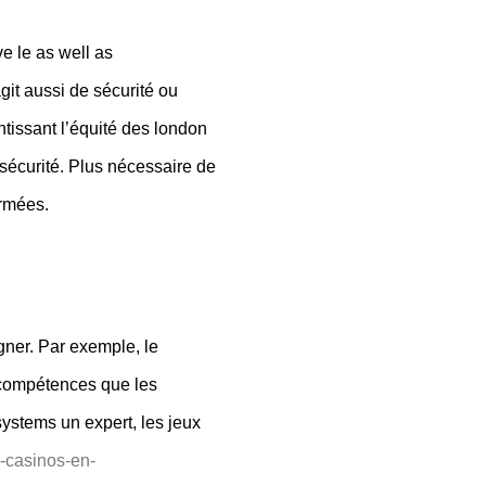
e le as well as
git aussi de sécurité ou
ntissant l’équité des london
sécurité. Plus nécessaire de
ermées.
ner. Par exemple, le
s compétences que les
ystems un expert, les jeux
r-casinos-en-