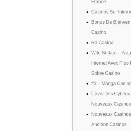
France
Casinos Sur Interne
Bonus De Bienven
Casino
Ra Casino
Wild Sultan — Nou
Internet Avec Plus
Sobre Casino
#2 – Manga Casin
L’avis Des Cybern
Nouveaux Casinos
Nouveaux Casinos 
Anciens Casinos